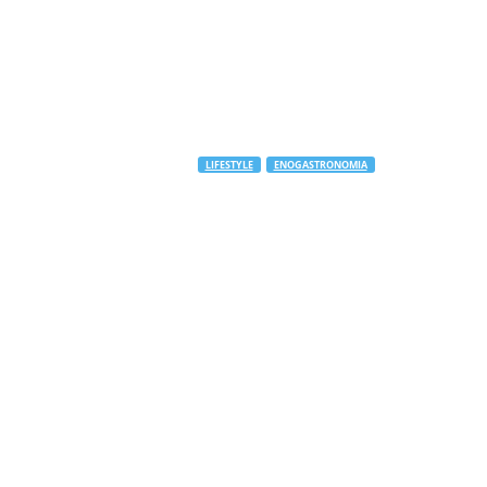
LIFESTYLE
ENOGASTRONOMIA
Gli agretti: l
due mesi e co
di
Melissa De Carli
-
27 Febbraio 2026
364