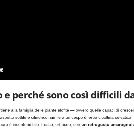
 e perché sono così difficili d
tiene alla famiglia delle piante alofite — ovvero quelle capaci di crescere 
n aspetto sottile e cilindrico, simile a un cespo di erba cipollina selvatic
apore è inconfondibile: fresco, erbaceo, con
un retrogusto amarognol