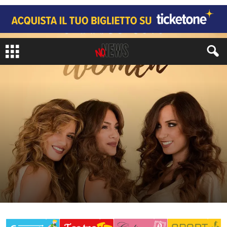
CRONACA
di
Redazione No#News
-
6 Marzo 2020
303