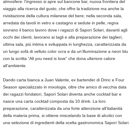
atmosfere: l’ingresso si apre sul bancone bar, nuova frontiera del
viaggio alla ricerca del gusto, che offre la tradizione ma anche la
rivisitazione della cultura milanese del bere; nella seconda sala,
arredata da tavoli in vetro e castagno e sedute in pelle, regna
sovrano il banco lavoro dove i ragazzi di Sapori Solari, davanti agli
occhi dei clienti, lavorano ai tagli e alla preparazione dei taglieri;
ultima sala, più intima e sviluppata in lunghezza, caratterizzata da
un lungo sofà di velluto color ocra e da un’illuminazione a neon blu
con la scritta “All you need is love” che dona ulteriore calore
all’ambiente.
Dando carta bianca a Juan Valente, ex bartender di Drinc e Four
Season specializzato in mixologia, oltre che amico di vecchia data
dei ragazzi fondatori, Sapori Solari diventa anche cocktail bar e
nasce una carta cocktail composta da 10 drink. La loro
preparazione, caratterizzata da una forte attenzione all’italianità
della materia prima, si ottiene miscelando la base di alcolici con
una selezione di ingredienti della scelta gastronomica Sapori Solari.