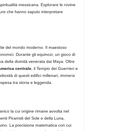
piritualità messicana. Esplorare le rovine
ture che hanno saputo interpretare
iglie del mondo moderno. Il maestoso
onomici. Durante gli equinozi, un gioco di
va della divinità venerata dai Maya. Oltre
America centrale
, il Tempio dei Guerrieri e
osità di questi edifici millenari, immersi
ospesa tra storia e leggenda.
nico la cui origine rimane avvolta nel
enti Piramidi del Sole e della Luna,
ivino. La precisione matematica con cui