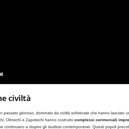
he civiltà
un passato glorioso, dominato da civiltà sofisticate che hanno lasciato 
echi, Olmechi e Zapotechi hanno costruito
complessi cerimoniali impr
e continuano a stupire gli studiosi contemporanei. Questi popoli precol