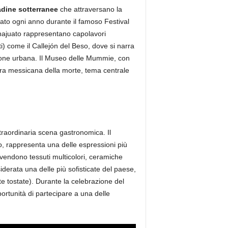
radine sotterranee
che attraversano la
rato ogni anno durante il famoso Festival
uanajuato rappresentano capolavori
ti) come il Callejón del Beso, dove si narra
ione urbana. Il Museo delle Mummie, con
tura messicana della morte, tema centrale
traordinaria scena gastronomica. Il
o, rappresenta una delle espressioni più
i vendono tessuti multicolori, ceramiche
derata una delle più sofisticate del paese,
tte tostate). Durante la celebrazione del
pportunità di partecipare a una delle