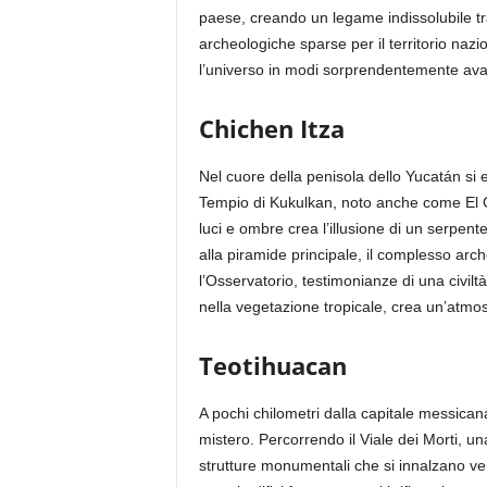
paese, creando un legame indissolubile tra 
archeologiche sparse per il territorio nazi
l’universo in modi sorprendentemente ava
Chichen Itza
Nel cuore della penisola dello Yucatán si
Tempio di Kukulkan, noto anche come El Cas
luci e ombre crea l’illusione di un serpen
alla piramide principale, il complesso ar
l’Osservatorio, testimonianze di una civilt
nella vegetazione tropicale, crea un’atmos
Teotihuacan
A pochi chilometri dalla capitale messican
mistero. Percorrendo il Viale dei Morti, u
strutture monumentali che si innalzano ver