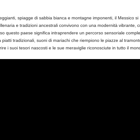
ssureggianti, spiagge di sabbia bianca e montagne imponenti, il Messico si
millenaria e tradizioni ancestrali convivono con una modernità vibrante, 
rso questo paese significa intraprendere un percorso sensoriale complet
piatti tradizionali, suoni di mariachi che riempiono le piazze al tramon
rire i suoi tesori nascosti e le sue meraviglie riconosciute in tutto il mon