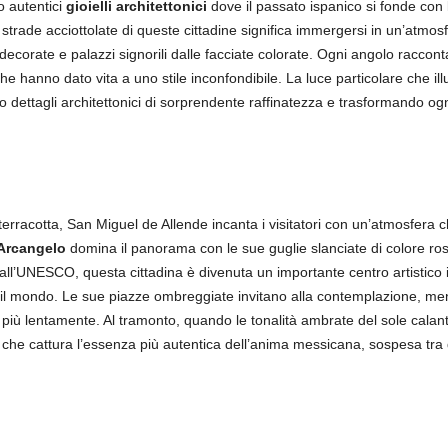
o autentici
gioielli architettonici
dove il passato ispanico si fonde con l
strade acciottolate di queste cittadine significa immergersi in un’atmosf
corate e palazzi signorili dalle facciate colorate. Ogni angolo racconta
 che hanno dato vita a uno stile inconfondibile. La luce particolare che ill
do dettagli architettonici di sorprendente raffinatezza e trasformando o
n terracotta, San Miguel de Allende incanta i visitatori con un’atmosfera c
 Arcangelo
domina il panorama con le sue guglie slanciate di colore ros
dall’UNESCO, questa cittadina è divenuta un importante centro artistico
o il mondo. Le sue piazze ombreggiate invitano alla contemplazione, ment
più lentamente. Al tramonto, quando le tonalità ambrate del sole calante s
che cattura l’essenza più autentica dell’anima messicana, sospesa tra 