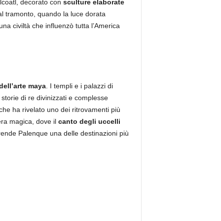
zalcoatl, decorato con
sculture elaborate
l tramonto, quando la luce dorata
a civiltà che influenzò tutta l’America
 dell’arte maya
. I templi e i palazzi di
storie di re divinizzati e complesse
che ha rivelato uno dei ritrovamenti più
era magica, dove il
canto degli uccelli
 rende Palenque una delle destinazioni più