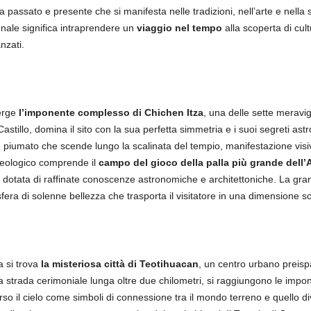
passato e presente che si manifesta nelle tradizioni, nell’arte e nella s
onale significa intraprendere un
viaggio nel tempo
alla scoperta di cul
nzati.
 erge
l’imponente complesso di Chichen Itza
, una delle sette merav
tillo, domina il sito con la sua perfetta simmetria e i suoi segreti astr
te piumato che scende lungo la scalinata del tempio, manifestazione visi
cheologico comprende il
campo del gioco della palla più grande dell’
à dotata di raffinate conoscenze astronomiche e architettoniche. La grandi
fera di solenne bellezza che trasporta il visitatore in una dimensione s
a si trova
la misteriosa città di Teotihuacan
, un centro urbano preispa
na strada cerimoniale lunga oltre due chilometri, si raggiungono le impon
so il cielo come simboli di connessione tra il mondo terreno e quello d