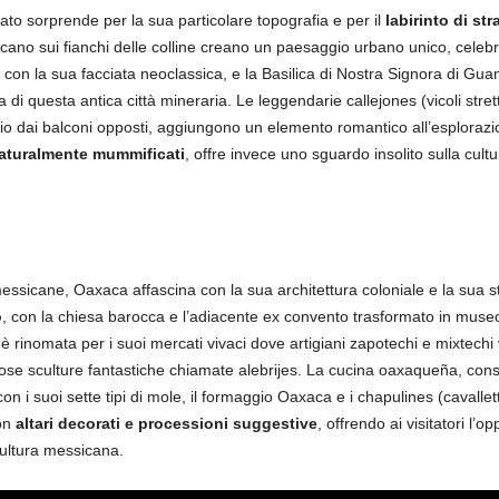
to sorprende per la sua particolare topografia e per il
labirinto di st
icano sui fianchi delle colline creano un paesaggio urbano unico, celeb
, con la sua facciata neoclassica, e la Basilica di Nostra Signora di G
 di questa antica città mineraria. Le leggendarie callejones (vicoli stret
io dai balconi opposti, aggiungono un elemento romantico all’esploraz
naturalmente mummificati
, offre invece uno sguardo insolito sulla cul
messicane, Oaxaca affascina con la sua architettura coloniale e la sua s
o
, con la chiesa barocca e l’adiacente ex convento trasformato in muse
tà è rinomata per i suoi mercati vivaci dove artigiani zapotechi e mixtech
mose sculture fantastiche chiamate alebrijes. La cucina oaxaqueña, consi
con i suoi sette tipi di mole, il formaggio Oaxaca e i chapulines (cavalle
con
altari decorati e processioni suggestive
, offrendo ai visitatori l’o
 cultura messicana.