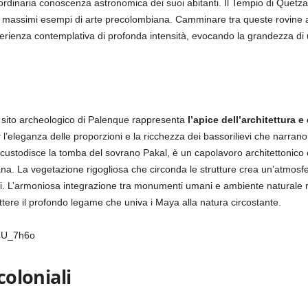
 straordinaria conoscenza astronomica dei suoi abitanti. Il Tempio di Quet
i massimi esempi di arte precolombiana. Camminare tra queste rovine a
erienza contemplativa di profonda intensità, evocando la grandezza di un
il sito archeologico di Palenque rappresenta
l’apice dell’architettura e
 l’eleganza delle proporzioni e la ricchezza dei bassorilievi che narrano 
e custodisce la tomba del sovrano Pakal, è un capolavoro architettonico 
na. La vegetazione rigogliosa che circonda le strutture crea un’atmosf
uali. L’armoniosa integrazione tra monumenti umani e ambiente naturale
tere il profondo legame che univa i Maya alla natura circostante.
uU_7h6o
coloniali