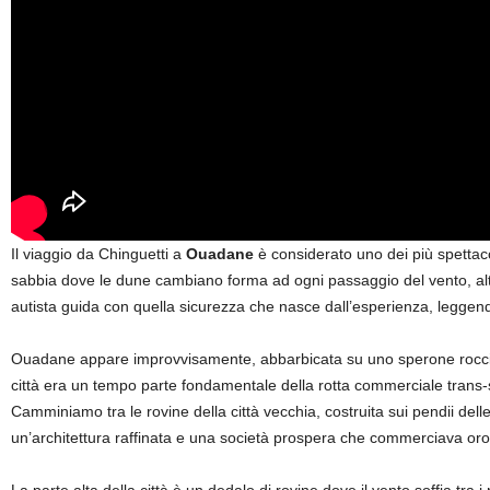
Il viaggio da Chinguetti a
Ouadane
è considerato uno dei più spettacol
sabbia dove le dune cambiano forma ad ogni passaggio del vento, altern
autista guida con quella sicurezza che nasce dall’esperienza, leggend
Ouadane appare improvvisamente, abbarbicata su uno sperone roccioso
città era un tempo parte fondamentale della rotta commerciale trans-sa
Camminiamo tra le rovine della città vecchia, costruita sui pendii delle 
un’architettura raffinata e una società prospera che commerciava oro,
La parte alta della città è un dedalo di rovine dove il vento soffia t