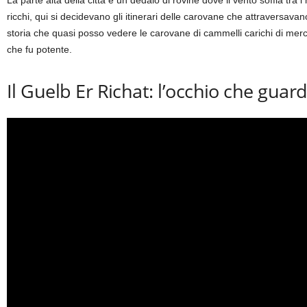
ricchi, qui si decidevano gli itinerari delle carovane che attraversav
storia che quasi posso vedere le carovane di cammelli carichi di merci 
che fu potente.
Il Guelb Er Richat: l’occhio che guard