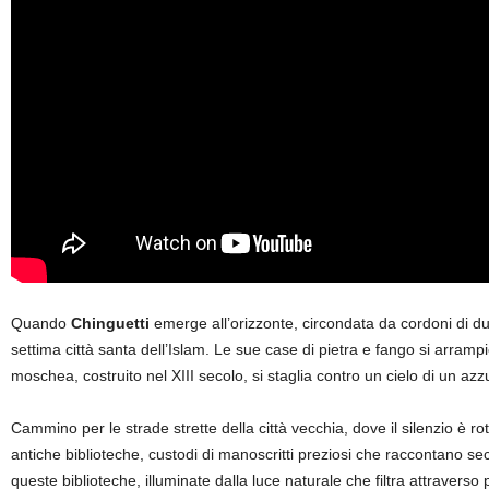
Quando
Chinguetti
emerge all’orizzonte, circondata da cordoni di dun
settima città santa dell’Islam. Le sue case di pietra e fango si arrampi
moschea, costruito nel XIII secolo, si staglia contro un cielo di un az
Cammino per le strade strette della città vecchia, dove il silenzio è ro
antiche biblioteche, custodi di manoscritti preziosi che raccontano sec
queste biblioteche, illuminate dalla luce naturale che filtra attraverso