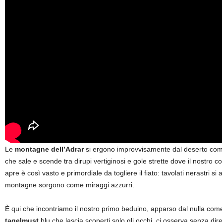
Le
montagne dell’Adrar
si ergono improvvisamente dal deserto come c
che sale e scende tra dirupi vertiginosi e gole strette dove il nostr
apre è così vasto e primordiale da togliere il fiato: tavolati nerastri 
montagne sorgono come miraggi azzurri.
È qui che incontriamo il nostro primo beduino, apparso dal nulla com
tagelmust
blu che lascia scoperti solo gli occhi, ci osserva senza dire