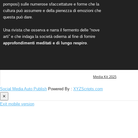
pomposi) sulle numerose sfaccettature e forme che la
cultura può assumere e della pienezza di emozioni che
questa può dare.
Una rivista che osserva e narra il fermento delle “nove
arti” e che indaga la società odierna al fine di fornire
approfondimenti meditati e di lungo respiro
.
Media Kit 2025
Social Media Auto Publish
Powered By :
XYZScripts.com
✕
Exit mobile version