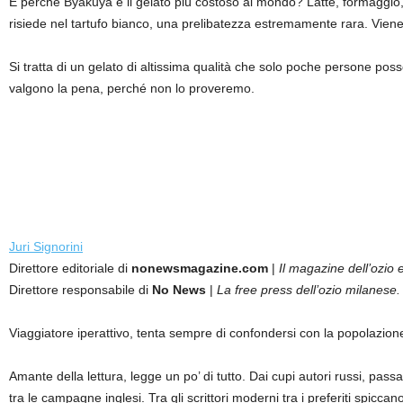
E perché Byakuya è il gelato più costoso al mondo? Latte, formaggio, t
risiede nel tartufo bianco, una prelibatezza estremamente rara. Vi
Si tratta di un gelato di altissima qualità che solo poche persone po
valgono la pena, perché non lo proveremo.
Juri Signorini
Direttore editoriale di
nonewsmagazine.com
|
Il magazine dell’ozio e
Direttore responsabile di
No News
|
La free press dell’ozio milanese.
Viaggiatore iperattivo, tenta sempre di confondersi con la popolazion
Amante della lettura, legge un po’ di tutto. Dai cupi autori russi, passan
tra le campagne inglesi. Tra gli scrittori moderni tra i preferiti sp