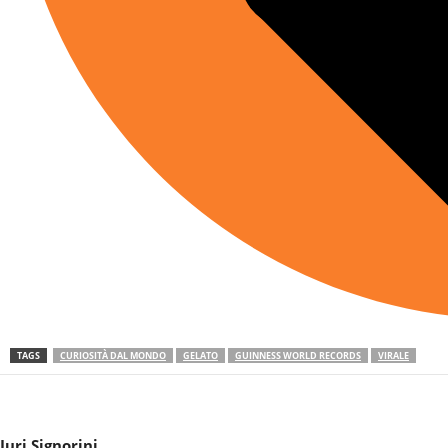
TAGS
CURIOSITÀ DAL MONDO
GELATO
GUINNESS WORLD RECORDS
VIRALE
Juri Signorini