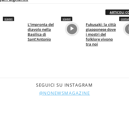
ARTICOLI C
viaggi
viaggi
costu
L’impronta del
Fukusaki: la città
diavolo nella
giapponese dove
Basilica di
i mostri del
Sant’Antonio
folklore vivono
tra noi
SEGUICI SU INSTAGRAM
@NONEWSMAGAZINE