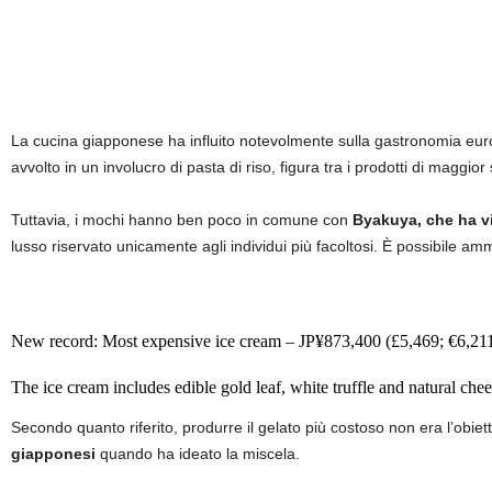
La cucina giapponese ha influito notevolmente sulla gastronomia europe
avvolto in un involucro di pasta di riso, figura tra i prodotti di maggi
Tuttavia, i mochi hanno ben poco in comune con
Byakuya, che ha vi
lusso riservato unicamente agli individui più facoltosi. È possibile ammi
New record: Most expensive ice cream – JP¥873,400 (£5,469; €6,2
The ice cream includes edible gold leaf, white truffle and natural che
Secondo quanto riferito, produrre il gelato più costoso non era l’obie
— Guinness World Records (@GWR)
May 18, 2023
giapponesi
quando ha ideato la miscela.