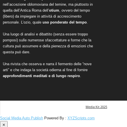
nell’accezione oblomoviana del temine, ma piuttosto in
quella dell’Antica Roma dell’
otium
, ovvero del tempo
(libero) da impiegare in attività di accrescimento
personale. L’ozio, quale
uso ponderato del tempo
.
Una luogo di analisi e dibattito (senza essere troppo
pomposi) sulle numerose sfaccettature e forme che la
cultura può assumere e della pienezza di emozioni che
questa può dare.
Una rivista che osserva e narra il fermento delle “nove
arti” e che indaga la società odierna al fine di fornire
approfondimenti meditati e di lungo respiro
.
Media Kit 2025
Social Media Auto Publish
Powered By :
XYZScripts.com
✕