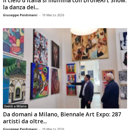
Il cielo d’Italia si illumina con DroneArt Show:
la danza dei...
Giuseppe Poidimani
-
19 Marzo 2026
Eventi a Milano
Da domani a Milano, Biennale Art Expo: 287
artisti da oltre...
Giuseppe Poidimani
-
19 Marzo 2026