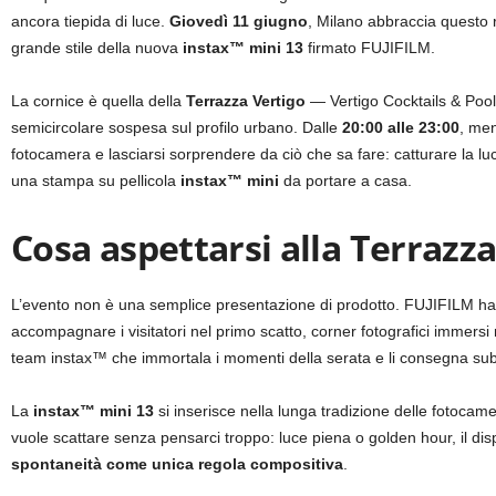
ancora tiepida di luce.
Giovedì 11 giugno
, Milano abbraccia questo r
grande stile della nuova
instax™ mini 13
firmato FUJIFILM.
La cornice è quella della
Terrazza Vertigo
— Vertigo Cocktails & Pool,
semicircolare sospesa sul profilo urbano. Dalle
20:00 alle 23:00
, men
fotocamera e lasciarsi sorprendere da ciò che sa fare: catturare la 
una stampa su pellicola
instax™ mini
da portare a casa.
Cosa aspettarsi alla Terrazza
L’evento non è una semplice presentazione di prodotto. FUJIFILM ha 
accompagnare i visitatori nel primo scatto, corner fotografici immersi
team instax™ che immortala i momenti della serata e li consegna s
La
instax™ mini 13
si inserisce nella lunga tradizione delle fotoca
vuole scattare senza pensarci troppo: luce piena o golden hour, il disp
spontaneità come unica regola compositiva
.