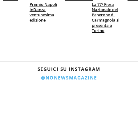
Premio Napoli
La 77ª Fiera
inDanza
Nazionale del
ventunesima
Peperone di
edizione
Carmagnola si
presenta a
Torino
SEGUICI SU INSTAGRAM
@NONEWSMAGAZINE