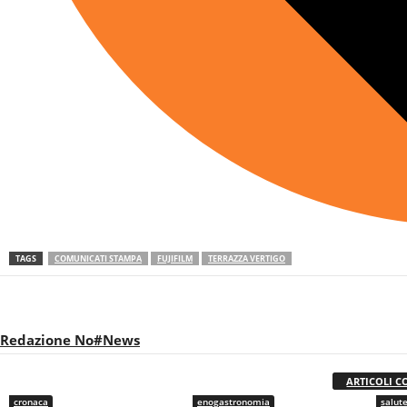
TAGS
COMUNICATI STAMPA
FUJIFILM
TERRAZZA VERTIGO
Redazione No#News
ARTICOLI C
cronaca
enogastronomia
salut