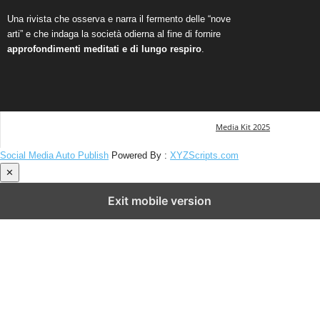
Una rivista che osserva e narra il fermento delle “nove
arti” e che indaga la società odierna al fine di fornire
approfondimenti meditati e di lungo respiro
.
Media Kit 2025
Social Media Auto Publish
Powered By :
XYZScripts.com
✕
Exit mobile version