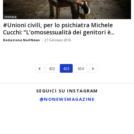
cronaca
#Unioni civili, per lo psichiatra Michele
Cucchi: “L’omosessualità dei genitori è...
Redazione No#News
-
27 Gennaio 2016
422
423
424
SEGUICI SU INSTAGRAM
@NONEWSMAGAZINE