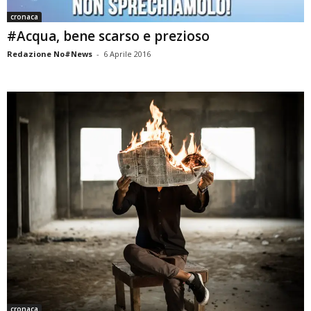
cronaca
#Acqua, bene scarso e prezioso
Redazione No#News
-
6 Aprile 2016
cronaca