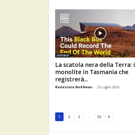
cronaca
La scatola nera della Terra: i
monolite in Tasmania che
registrerà...
Redazione No#News
-
25 Luglio 2026
...
1
2
3
36