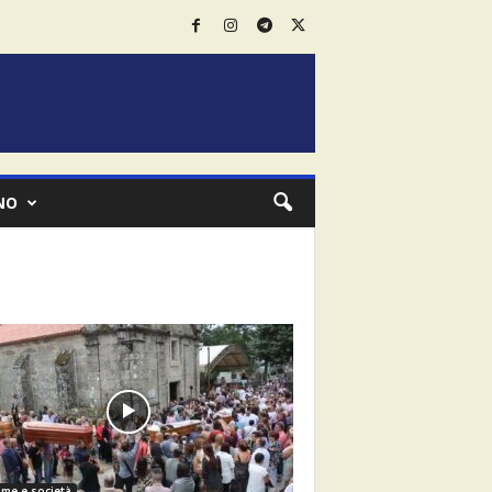
NO
me e società