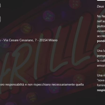
Deus 
No Ne
nell’
piutto
ovvero
accre
 - Via Cesare Cesariano, 7 - 20154 Milano
ponde
Una lu
pompo
la cu
emozi
Una ri
“nove 
 loro responsabilità e non rispecchiano necessariamente quella
fornir
respi