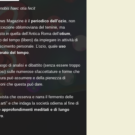
nobis haec otia fecit
ws Magazine è il
periodico dell’ozio
, non
accezione oblomoviana del temine, ma
sto in quella dell’Antica Roma dell’
otium
,
 del tempo (libero) da impiegare in attività di
scimento personale. L’ozio, quale
uso
rato del tempo
.
ogo di analisi e dibattito (senza essere troppo
si) sulle numerose sfaccettature e forme che
ltura può assumere e della pienezza di
oni che questa può dare.
vista che osserva e narra il fermento delle
arti” e che indaga la società odierna al fine di
e
approfondimenti meditati e di lungo
ro
.