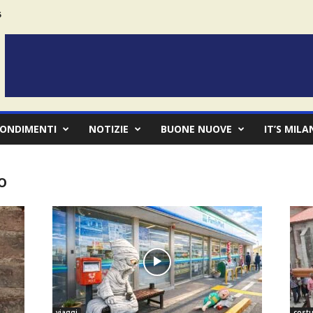
6
ONDIMENTI
NOTIZIE
BUONE NUOVE
IT’S MILA
o
viaggi
costu