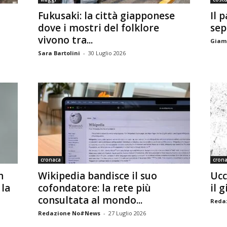
Fukusaki: la città giapponese
Il 
dove i mostri del folklore
sep
vivono tra...
Giamp
Sara Bartolini
-
30 Luglio 2026
cronaca
cron
n
Wikipedia bandisce il suo
Ucc
 la
cofondatore: la rete più
il g
consultata al mondo...
Reda
Redazione No#News
-
27 Luglio 2026