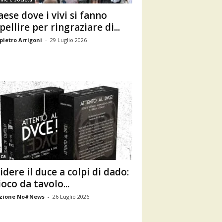
paese dove i vivi si fanno
pellire per ringraziare di...
ietro Arrigoni
-
29 Luglio 2026
aca
idere il duce a colpi di dado:
ioco da tavolo...
zione No#News
-
26 Luglio 2026