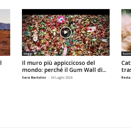
viaggi
buon
l
Il muro più appiccicoso del
Cat
mondo: perché il Gum Wall di...
tra
Sara Bartolini
-
24 Luglio 2026
Reda