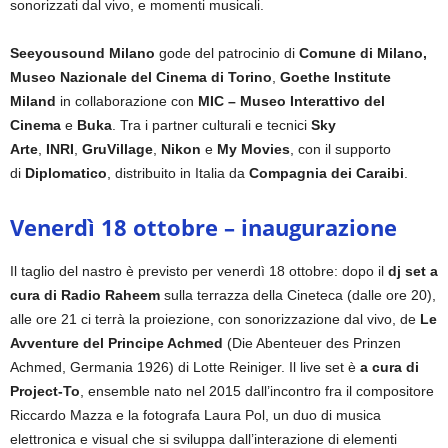
sonorizzati dal vivo, e momenti musicali.
Seeyousound Milano
gode del patrocinio di
Comune di Milano,
Museo Nazionale del Cinema di Torino
,
Goethe Institute
Miland
in collaborazione con
MIC – Museo Interattivo del
Cinema
e
Buka
. Tra i partner culturali e tecnici
Sky
Arte
,
INRI
,
GruVillage
,
Nikon
e
My Movies
, con il supporto
di
Diplomatico
, distribuito in Italia da
Compagnia dei Caraibi
.
Venerdì 18 ottobre – inaugurazione
Il taglio del nastro è previsto per venerdì 18 ottobre: dopo il
dj set a
cura di Radio Raheem
sulla terrazza della Cineteca (dalle ore 20),
alle ore 21 ci terrà la proiezione, con sonorizzazione dal vivo, de
Le
Avventure del Principe Achmed
(Die Abenteuer des Prinzen
Achmed, Germania 1926) di Lotte Reiniger. Il live set è
a cura di
Project-To
, ensemble nato nel 2015 dall’incontro fra il compositore
Riccardo Mazza e la fotografa Laura Pol, un duo di musica
elettronica e visual che si sviluppa dall’interazione di elementi