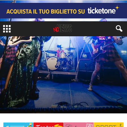
CRONACA
di
Redazione No#News
-
17 Ottobre 2019
346