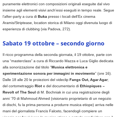
puramente elettronici con composizioni originali eseguite dal vivo
insieme agli elementi visivi anch’essi eseguiti in tempo reale. Segue
l’after-party a cura di
Buka
presso i locali dell’Ex cinema
Aramis/Striptease, location storica di Milano oggi divenuta luogo di
esperienza di clubbing (via Padova, 272).
Sabato 19 ottobre – secondo giorno
Il ricco programma della seconda giornata, il 19 ottobre, parte con
una “masterclass” a cura di Riccardo Mazza e Luca Giglio
dedicata
alla sonorizzazione dal titolo “
Musica elettronica e
sperimentazione sonora per immagini in movimento
” (ore 16).
Dalle 18 alle 20 le proiezioni del videclip
Fangs Out, Agar Agar
;
del cortometraggio
Riot
e del documentario di
Ethiopiques –
Revolt of The Soul
di M. Bochniak in cui una registrazione degli
anni ‘70 di Mahmoud Ahmed (visionario proprietario di un negozio
di dischi, fu la prima persona a produrre musica etiope) arriva nelle
mani del giornalista Francis Falceto, facendogli compiere un