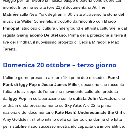
viaggio per far rivivere la musica etiope e poterla condividere con il
mondo. In prima serata (ore 21) il documentario
At The
Matinèe
sulla New York degli anni ’80 vista attraverso la storia del
musicista Walter Schreifels, introdotto dall’incontro con
Marco
Philopat
, studioso di cultura underground e attivista culturale, e dal
regista
Giangiacomo De Stefano
. Prima della proiezione si terrà il
live dei Pindhar, il nuovissimo progetto di Cecilia Miradoli e Max
Tarenzi.
Domenica 20 ottobre – terzo giorno
L’ultimo giorno presenta alle ore 18 i primi due episodi di
Punk!
Punk di Iggy Pop e Jesse James Miller
, docuserie che racconta
l’alba e lo sviluppo dell’omonimo movimento culturale, prodotta
da
Iggy Pop
, in collaborazione con lo
stilista John Varvatos
, che
andrà in onda prossimamente su
Sky Arte
. Alle 22 la prima
nazionale del documentario
Kate Nash: Underestimate the Girl
di
Amy Goldstein, ritratto intimo della cantante, una donna che lotta
per ristabilire il suo successo mostrando capacità da imprenditrice,