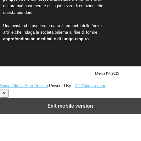
cultura può assumere e della pienezza di emozioni che
questa può dare.
Una rivista che osserva e narra il fermento delle “nove
arti” e che indaga la società odierna al fine di fornire
approfondimenti meditati e di lungo respiro
.
Media Kit 2025
Social Media Auto Publish
Powered By :
XYZScripts.com
✕
Exit mobile version