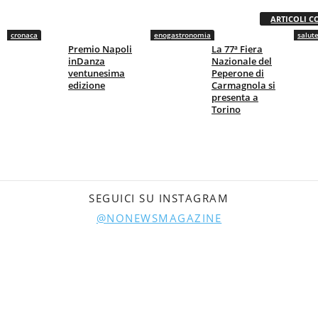
ARTICOLI C
cronaca
enogastronomia
salut
Premio Napoli
La 77ª Fiera
inDanza
Nazionale del
ventunesima
Peperone di
edizione
Carmagnola si
presenta a
Torino
SEGUICI SU INSTAGRAM
@NONEWSMAGAZINE