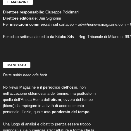
IL MAGAZINE
Direttore responsabile
: Giuseppe Poidimani
Direttore editoriale:
Juri Signorini
Per
inserzioni commerciali
sul cartaceo – adv@nonewsmagazine.com – 
Periodico settimanale edito da Kitabu Srls – Reg. Tribunale di Milano n. 99
MANIFESTO
Deus nobis haec otia fecit
No News Magazine è il
periodico dell’ozio
, non
nell’accezione oblomoviana del temine, ma piuttosto in
quella dell’Antica Roma dell’
otium
, ovvero del tempo
(libero) da impiegare in attività di accrescimento
personale. L’ozio, quale
uso ponderato del tempo
.
Una luogo di analisi e dibattito (senza essere troppo
pomposi) sulle numerose sfaccettature e forme che la