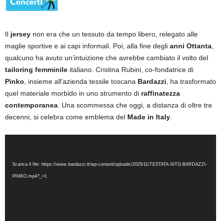
Il
jersey
non era che un tessuto da tempo libero, relegato alle
maglie sportive e ai capi informali.
Poi, alla fine degli
anni Ottanta
,
qualcuno ha avuto un’intuizione che avrebbe cambiato il volto del
tailoring femminile
italiano. Cristina Rubini, co-fondatrice di
Pinko
, insieme all’azienda tessile toscana
Bardazzi
, ha trasformato
quel materiale morbido in uno strumento di
raffinatezza
contemporanea
. Una scommessa che oggi, a distanza di oltre tre
decenni, si celebra come emblema del
Made in Italy
.
Video
Media error: Format(s) not supported or source(s) not found
Player
Scarica il file: https://www.bardazzi.it/wp-content/uploads/2025/11/TESTATA-SITO-BARDAZZI-
PINKO.mp4?_=1