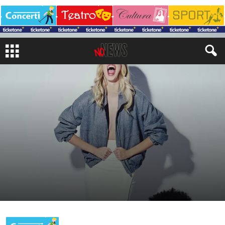
CRONACA
LIFESTYLE
FASHION, BEAUTY & STYLE
di
Redazione No#News
-
15 Dicembre 2025
492