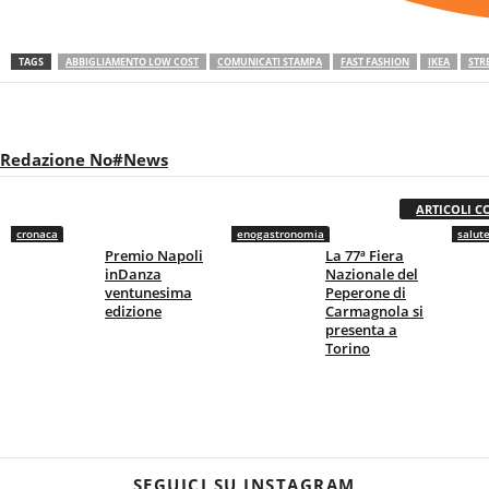
TAGS
ABBIGLIAMENTO LOW COST
COMUNICATI STAMPA
FAST FASHION
IKEA
STR
Redazione No#News
ARTICOLI C
cronaca
enogastronomia
salut
Premio Napoli
La 77ª Fiera
inDanza
Nazionale del
ventunesima
Peperone di
edizione
Carmagnola si
presenta a
Torino
SEGUICI SU INSTAGRAM