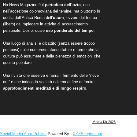
No News Magazine è il
periodico dell’ozio
, non
nell’accezione oblomoviana del temine, ma piuttosto in
quella dell’Antica Roma dell’
otium
, ovvero del tempo
(libero) da impiegare in attività di accrescimento
personale. L’ozio, quale
uso ponderato del tempo
.
Una luogo di analisi e dibattito (senza essere troppo
pomposi) sulle numerose sfaccettature e forme che la
cultura può assumere e della pienezza di emozioni che
questa può dare.
Una rivista che osserva e narra il fermento delle “nove
arti” e che indaga la società odierna al fine di fornire
approfondimenti meditati e di lungo respiro
.
Media Kit 2025
Social Media Auto Publish
Powered By :
XYZScripts.com