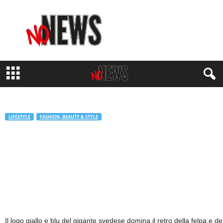
N
o
N
e
w
s
M
a
g
a
z
LIFESTYLE
FASHION, BEAUTY & STYLE
i
#EFTERTRÄDA: la capsule collection di
n
e
Ikea
di
Redazione No#News
-
8 Ottobre 2021
681
Il logo giallo e blu del gigante svedese domina il retro della felpa e d