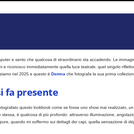
mputer e sento che qualcosa di straordinario sta accadendo.
Le immagin
i e riconosco immediatamente quella luce teatrale, quel singolo riflettor
e siamo nel 2025 e questo è
Demna
che fotografa la sua prima collezione
i fa presente
tografato questo lookbook come se fosse uno show mai realizzato, un g
 stessa, è qualcosa di più profondo: attraverso illuminazione, angolazion
ppure, quando mi soffermo sui dettagli dei capi, quella sensazione di 