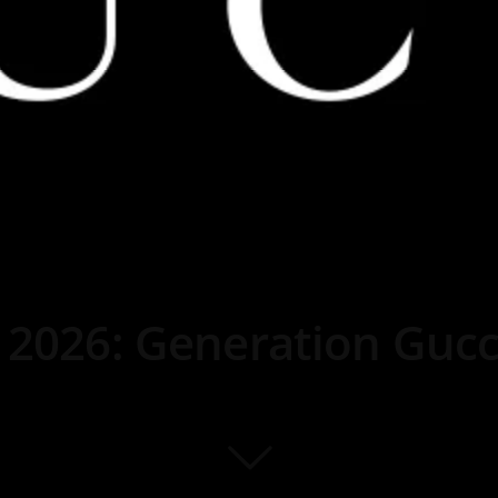
l 2026: Generation Guc
74