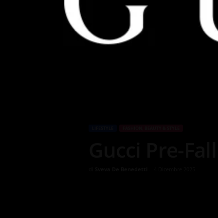
LIFESTYLE
FASHION, BEAUTY & STYLE
Gucci Pre-Fal
di
Sveva De Benedetti
-
4 Dicembre 2025
5