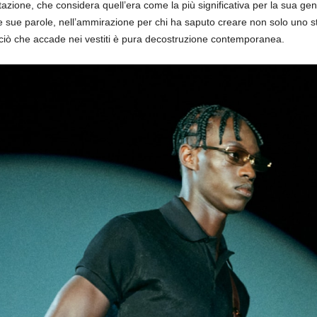
zione, che considera quell’era come la più significativa per la sua gen
le sue parole, nell’ammirazione per chi ha saputo creare non solo uno st
é ciò che accade nei vestiti è pura decostruzione contemporanea.