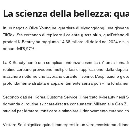
La scienza della bellezza: qu
In un negozio Olive Young nel quartiere di Myeongdong, una giovane 
TikTok. Sta cercando di replicare il celebre
glass skin
, quell’effetto 
prodotti K-Beauty ha raggiunto 14,68 miliardi di dollari nel 2024 e si 
annuo dell’8,97%.
La K-Beauty non è una semplice tendenza cosmetica: è un sistema filoso
routine coreane prevedono multiple fasi di applicazione, dalla doppia det
maschere notturne che lavorano durante il sonno. L’aspirazione globale
profondamente idratata e apparentemente senza pori – ha fondament
Secondo dati del Korea Customs Service, il mercato K-beauty negli Sta
domanda di routine skincare-first tra consumatori Millennial e Gen Z. Gl
studiati per idratare, tonificare e stimolare il rinnovamento cutaneo c
Visitare Seul significa quindi immergersi in un vero ecosistema di inno