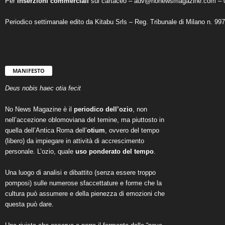
Per
inserzioni commerciali
sul cartaceo – adv@nonewsmagazine.com – 
Periodico settimanale edito da Kitabu Srls – Reg. Tribunale di Milano n. 99
MANIFESTO
Deus nobis haec otia fecit
No News Magazine è il
periodico dell’ozio
, non
nell’accezione oblomoviana del temine, ma piuttosto in
quella dell’Antica Roma dell’
otium
, ovvero del tempo
(libero) da impiegare in attività di accrescimento
personale. L’ozio, quale
uso ponderato del tempo
.
Una luogo di analisi e dibattito (senza essere troppo
pomposi) sulle numerose sfaccettature e forme che la
cultura può assumere e della pienezza di emozioni che
questa può dare.