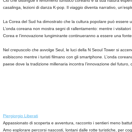
Ciò che distingue il fenomeno turistico coreano è la sua natura esperien
casalinga, lezioni di danza K-pop. Il viaggio diventa narrativo, un’espl
La Corea del Sud ha dimostrato che la cultura popolare può essere u
L’onda coreana non mostra segni di rallentamento: mentre i visitatori c
Corea e l’innovazione lungimirante continueranno a essere una fonte di 
Nel crepuscolo che avvolge Seul, le luci della N Seoul Tower si accen
esibiscono mentre i turisti filmano con gli smartphone. L’onda coreana 
paese dove la tradizione millenaria incontra l’innovazione del futuro,
Piergiorgio Liberati
Appassionato di scoperta e avventura, racconto i sentieri meno battut
Amo esplorare percorsi nascosti, lontani dalle rotte turistiche, per co