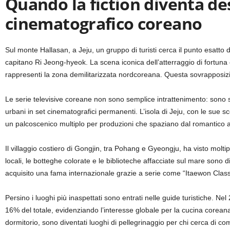
Quando la fiction diventa de
cinematografico coreano
Sul monte Hallasan, a Jeju, un gruppo di turisti cerca il punto esatto 
capitano Ri Jeong-hyeok. La scena iconica dell’atterraggio di fortuna è
rappresenti la zona demilitarizzata nordcoreana. Questa sovrapposizio
Le serie televisive coreane non sono semplice intrattenimento: sono so
urbani in set cinematografici permanenti. L’isola di Jeju, con le sue s
un palcoscenico multiplo per produzioni che spaziano dal romantico al
Il villaggio costiero di Gongjin, tra Pohang e Gyeongju, ha visto mol
locali, le botteghe colorate e le biblioteche affacciate sul mare sono 
acquisito una fama internazionale grazie a serie come “Itaewon Class”
Persino i luoghi più inaspettati sono entrati nelle guide turistiche. Nel
16% del totale, evidenziando l’interesse globale per la cucina coreana
dormitorio, sono diventati luoghi di pellegrinaggio per chi cerca di comp