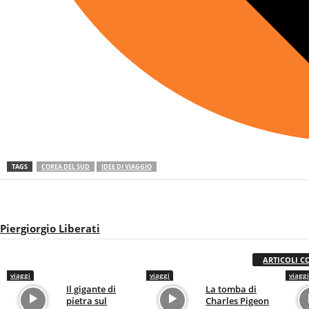
TAGS
COREA DEL SUD
IDEE DI VIAGGIO
Piergiorgio Liberati
ARTICOLI C
viaggi
viaggi
viaggi
Il gigante di
La tomba di
pietra sul
Charles Pigeon