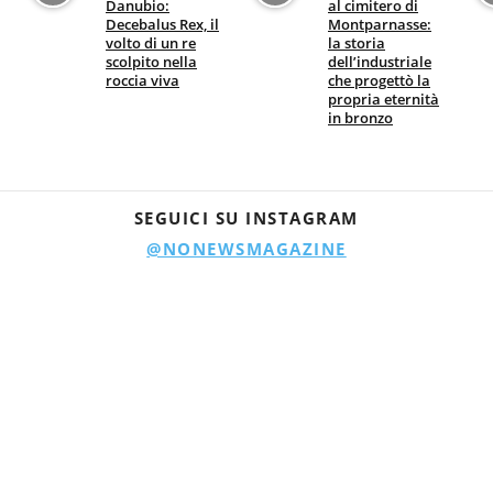
Danubio:
al cimitero di
Decebalus Rex, il
Montparnasse:
volto di un re
la storia
scolpito nella
dell’industriale
roccia viva
che progettò la
propria eternità
in bronzo
SEGUICI SU INSTAGRAM
@NONEWSMAGAZINE