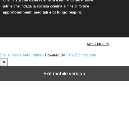
Una rivista che osserva e narra il fermento delle “nove
arti” e che indaga la società odierna al fine di fornire
approfondimenti meditati e di lungo respiro
.
Media Kit 2025
Social Media Auto Publish
Powered By :
XYZScripts.com
✕
Exit mobile version