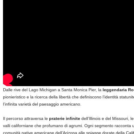
Dalle rive del Lago Michigan a Santa Monica Pier, la
leggendaria Ro
pionieristico e la ricerca della libertà che definiscono l’identità statu
l’infinita varietà del paesaggio americano.
Il percorso attraversa le
praterie infinite
dell’Illinois e del Missouri,
valli californiane che profumano di agrumi. Ogni segmento racconta una
comunità native americane dell’Arizona alle spiagge dorate della Calif