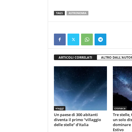
TAGS
ASTRONOMIA
ARTICOLI CORRELATI
ALTRO DALL'AUTO
viaggi
cronaca
Un paese di 300 abitanti
Tre stelle,
diventa il primo “villaggio
un solo di
delle stelle” d’Italia
dominare il
Estivo