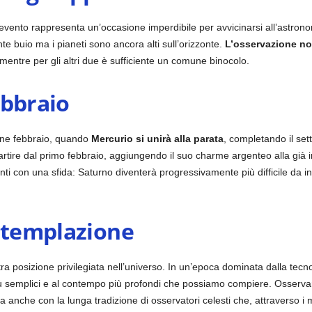
to evento rappresenta un’occasione imperdibile per avvicinarsi all’astronomi
nte buio ma i pianeti sono ancora alti sull’orizzonte.
L’osservazione non
, mentre per gli altri due è sufficiente un comune binocolo.
febbraio
fine febbraio, quando
Mercurio si unirà alla parata
, completando il set
artire dal primo febbraio, aggiungendo il suo charme argenteo alla già
conti con una sfida: Saturno diventerà progressivamente più difficile da 
ontemplazione
a posizione privilegiata nell’universo. In un’epoca dominata dalla tecnolo
ù semplici e al contempo più profondi che possiamo compiere. Osservar
 anche con la lunga tradizione di osservatori celesti che, attraverso i m