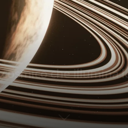
 cosmico che illumina l
47