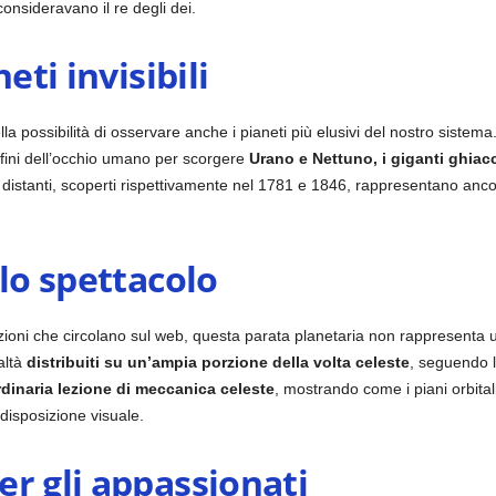
onsideravano il re degli dei.
eti invisibili
a possibilità di osservare anche i pianeti più elusivi del nostro sistema
nfini dell’occhio umano per scorgere
Urano e Nettuno, i giganti ghiacc
distanti, scoperti rispettivamente nel 1781 e 1846, rappresentano ancor
 lo spettacolo
ioni che circolano sul web, questa parata planetaria non rappresenta u
altà
distribuiti su un’ampia porzione della volta celeste
, seguendo le
rdinaria lezione di meccanica celeste
, mostrando come i piani orbital
disposizione visuale.
r gli appassionati