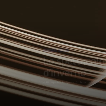
LIFESTYLE
VIAGGI
Lo spettacolo
d’inverno
di
Giampietro Arrigoni
-
7 Febbraio 2025
3