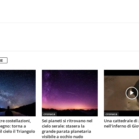
RE
cronaca
cronaca
 tre costellazioni,
Sei pianeti si ritrovano nel
Una cattedrale di 
segno: torna a
cielo serale: stasera la
nell’inferno di Gio
 cielo il Triangolo
grande parata planetaria
visibile a occhio nudo