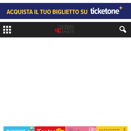
MAGAZINE
MAGAZINE 2019
di
Juri Signorini
-
23 Settembre 2019
396