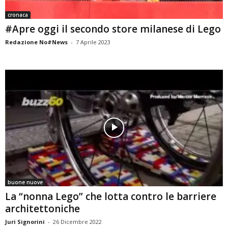
cronaca
#Apre oggi il secondo store milanese di Lego
Redazione No#News
-
7 Aprile 2023
buone nuove
La “nonna Lego” che lotta contro le barriere
architettoniche
Juri Signorini
-
26 Dicembre 2022