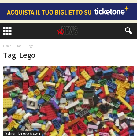
Home
tag
Lego
Tag: Lego
fashion, beauty & style