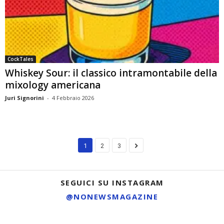
CockTales
Whiskey Sour: il classico intramontabile della
mixology americana
Juri Signorini
-
4 Febbraio 2026
1
2
3
SEGUICI SU INSTAGRAM
@NONEWSMAGAZINE