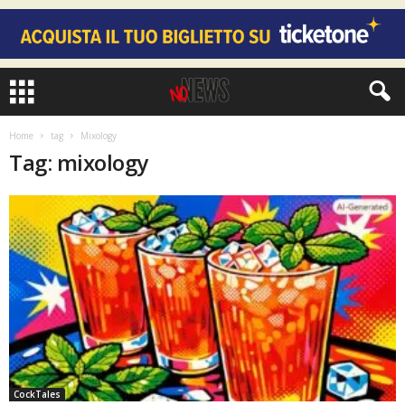
Home
tag
Mixology
Tag: mixology
CockTales