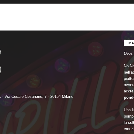
MA
Deus 
No Ne
nell’
piutto
ovvero
accre
 - Via Cesare Cesariano, 7 - 20154 Milano
ponde
Una lu
pompo
la cu
emozi