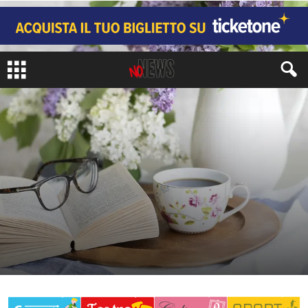
CRONACA
di
Redazione No#News
-
9 Dicembre 2020
417