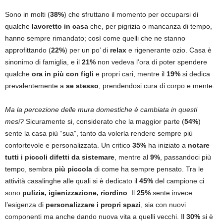
Sono in molti (
38%
) che sfruttano il momento per occuparsi di
qualche
lavoretto in casa
che, per pigrizia o mancanza di tempo,
hanno sempre rimandato; così come quelli che ne stanno
approfittando (
22%
) per un po’ di
relax
e rigenerante ozio. Casa è
sinonimo di famiglia, e il
21%
non vedeva l’ora di poter spendere
qualche
ora in più con figli
e propri cari, mentre il
19%
si dedica
prevalentemente a
se stesso
, prendendosi cura di corpo e mente.
Ma la percezione delle mura domestiche è cambiata in questi
mesi?
Sicuramente si, considerato che la maggior parte (
54%
)
sente la casa più “sua”, tanto da volerla rendere sempre più
confortevole e personalizzata. Un critico
35%
ha iniziato a
notare
tutti i piccoli difetti da sistemare
, mentre al
9%
, passandoci più
tempo, sembra
più piccola
di come ha sempre pensato. Tra le
attività casalinghe alle quali si è dedicato il
45%
del campione ci
sono
pulizia, igienizzazione, riordino
. Il
25%
sente invece
l’esigenza di
personalizzare i propri spazi
, sia con nuovi
componenti ma anche dando nuova vita a quelli vecchi. Il
30%
si è