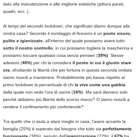
dato alla manutenzione e alle migliorie estetiche (pittura pareti,
quadri, ecc..).
Ai tempi del secondo lockdown, che significato diamo
dunque
alla
nostra casa?
Secondo il sondaggio di Arexons è un
posto sicuro,
pulito e igienizzato
, all’interno del quale possiamo avere tutto
sotto il nostro controllo
, in cui possiamo togliere la mascherina e
possiamo toccare qualsiasi cosa senza pensieri (
39%)
. Stesse
adesioni (
40%
) per chi la considera
il posto in cui è giusto stare
ora
, sfruttando la libertà che per fortuna in questa seconda ondata
siamo riusciti a mantenere. Probabilmente più bassa rispetto al
primo lockdown la percentuale di chi
la vive come una gabbia
dalla quale non vede l’ora di uscire (
16%
). Ma sarà davvero solo
perché abbiamo più libertà dello scorso marzo? O siamo riusciti a
rendere il confinamento più confortevole?
Tra quello che ci aiuta a stare meglio in casa, l’avere accanto la
famiglia (25%) è superato dal bisogno che tutto sia
perfettamente
funzionante
(38%), seguito dall’
igienizzazione
(22%): il
67%
ha