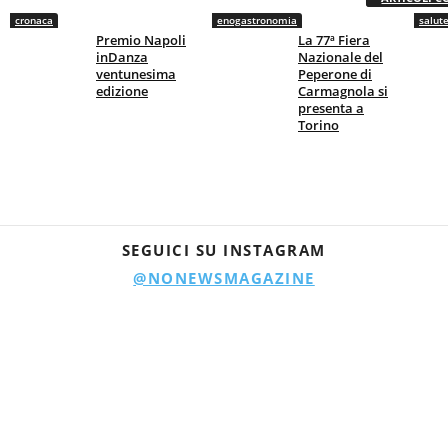
cronaca
enogastronomia
salut
Premio Napoli
La 77ª Fiera
inDanza
Nazionale del
ventunesima
Peperone di
edizione
Carmagnola si
presenta a
Torino
SEGUICI SU INSTAGRAM
@NONEWSMAGAZINE