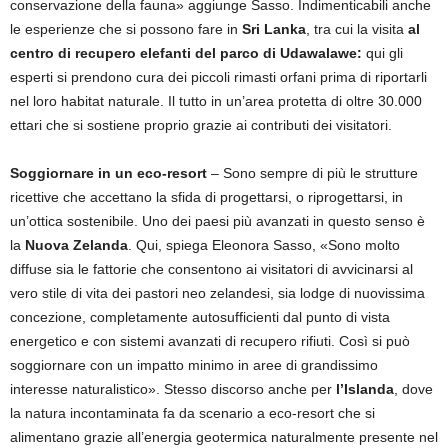
conservazione della fauna» aggiunge Sasso. Indimenticabili anche
le esperienze che si possono fare in
Sri Lanka
, tra cui la visita
al
centro di recupero elefanti del parco di Udawalawe:
qui gli
esperti si prendono cura dei piccoli rimasti orfani prima di riportarli
nel loro habitat naturale. Il tutto in un’area protetta di oltre 30.000
ettari che si sostiene proprio grazie ai contributi dei visitatori.
Soggiornare in un eco-resort
– Sono sempre di più le strutture
ricettive che accettano la sfida di progettarsi, o riprogettarsi, in
un’ottica sostenibile. Uno dei paesi più avanzati in questo senso è
la
Nuova Zelanda
. Qui, spiega Eleonora Sasso, «Sono molto
diffuse sia le fattorie che consentono ai visitatori di avvicinarsi al
vero stile di vita dei pastori neo zelandesi, sia lodge di nuovissima
concezione, completamente autosufficienti dal punto di vista
energetico e con sistemi avanzati di recupero rifiuti. Così si può
soggiornare con un impatto minimo in aree di grandissimo
interesse naturalistico». Stesso discorso anche per
l’Islanda
, dove
la natura incontaminata fa da scenario a eco-resort che si
alimentano grazie all’energia geotermica naturalmente presente nel