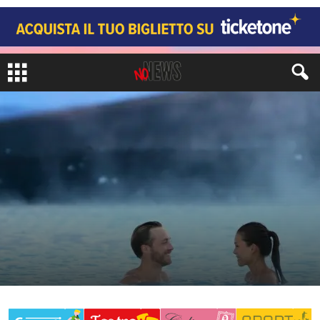
CRONACA
LIFESTYLE
VIAGGI
di
Redazione No#News
-
28 Agosto 2019
291