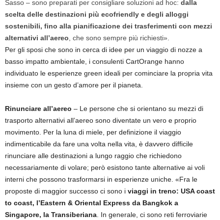
Sasso – sono preparati per consigliare soluzioni ad hoc:
d
alla
scelta delle destinazioni più ecofriendly e degli alloggi
sostenibili, fino alla pianificazione dei trasferimenti con mezzi
alternativi all’aereo
, che sono sempre più richiesti».
Per gli sposi che sono in cerca di idee per un viaggio di nozze a
basso impatto ambientale, i consulenti CartOrange hanno
individuato le esperienze green ideali per cominciare la propria vita
insieme con un gesto d’amore per il pianeta.
Rinunciare all’aereo
– Le persone che si orientano su mezzi di
trasporto alternativi all’aereo sono diventate un vero e proprio
movimento. Per la luna di miele, per definizione il viaggio
indimenticabile da fare una volta nella vita, è davvero difficile
rinunciare alle destinazioni a lungo raggio che richiedono
necessariamente di volare; però esistono tante alternative ai voli
interni che possono trasformarsi in esperienze uniche. «Fra le
proposte di maggior successo ci sono i
viaggi in treno: USA coast
to coast, l’Eastern & Oriental Express da Bangkok a
Singapore, la Transiberiana
. In generale, ci sono reti ferroviarie