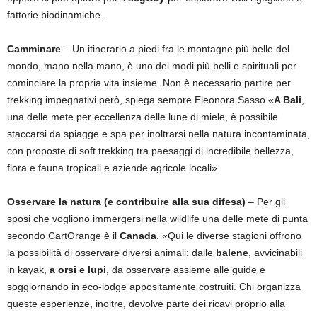
fattorie biodinamiche.
Camminare
– Un itinerario a piedi fra le montagne più belle del
mondo, mano nella mano, è uno dei modi più belli e spirituali per
cominciare la propria vita insieme. Non è necessario partire per
trekking impegnativi però, spiega sempre Eleonora Sasso «
A Bali
,
una delle mete per eccellenza delle lune di miele, è possibile
staccarsi da spiagge e spa per inoltrarsi nella natura incontaminata,
con proposte di soft trekking tra paesaggi di incredibile bellezza,
flora e fauna tropicali e aziende agricole locali».
Osservare la natura (e contribuire alla sua difesa)
– Per gli
sposi che vogliono immergersi nella wildlife una delle mete di punta
secondo CartOrange è il
Canada
. «Qui le diverse stagioni offrono
la possibilità di osservare diversi animali: dalle
balene
, avvicinabili
in kayak,
a orsi e lupi
, da osservare assieme alle guide e
soggiornando in eco-lodge appositamente costruiti. Chi organizza
queste esperienze, inoltre, devolve parte dei ricavi proprio alla