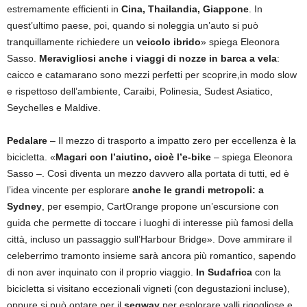
estremamente efficienti in
Cina, Thailandia, Giappone
. In
quest’ultimo paese, poi, quando si noleggia un’auto si può
tranquillamente richiedere un
veicolo ibrido
» spiega Eleonora
Sasso.
Meravigliosi anche i viaggi di nozze in barca a vela
:
caicco e catamarano sono mezzi perfetti per scoprire,in modo slow
e rispettoso dell’ambiente, Caraibi, Polinesia, Sudest Asiatico,
Seychelles e Maldive.
Pedalare
– Il mezzo di trasporto a impatto zero per eccellenza è la
bicicletta. «
Magari con l’aiutino, cioè l’e-bike
– spiega Eleonora
Sasso –. Così diventa un mezzo davvero alla portata di tutti, ed è
l’idea vincente per esplorare
anche le grandi metropoli: a
Sydney
, per esempio, CartOrange propone un’escursione con
guida che permette di toccare i luoghi di interesse più famosi della
città, incluso un passaggio sull’Harbour Bridge». Dove ammirare il
celeberrimo tramonto insieme sarà ancora più romantico, sapendo
di non aver inquinato con il proprio viaggio.
In Sudafrica
con la
bicicletta si visitano eccezionali vigneti (con degustazioni incluse),
oppure si può optare per il
segway
per esplorare valli rigogliose e