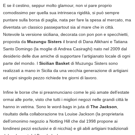
E se il cestino, seppur molto glamour, non vi pare proprio
comodissimo per quella sua intrinseca rigidità, si può sempre
puntare sulla borsa di paglia, nata per fare la spesa al mercato, ma
diventata un classico passepartout sia al mare che in città.
Notevole la versione siciliana, decorata con pon pon e specchietti,
proposta da
Muzungu Sisters
il brand di Dana Alikhani e Tatiana
Santo Domingo (la moglie di Andrea Casiraghi) nato nel 2009 dal
desiderio delle due amiche di supportare l’artigianato locale di ogni
parte del mondo. I
Sicilian Basket
di Muzungu Sisters sono
realizzati a mano in Sicilia da una vecchia generazione di artigiani
ed ogni singolo pezzo richiede tre giorni di lavoro.
Infine le borse che si preannunciano come le più amate dell’estate
ormai alle porte, visto che tutti i migliori negozi nelle grandi città le
hanno in vetrina. Sono le word-bags in juta di
The Jackson
,
risultato della collaborazione tra Louise Jackson (la proprietaria
dell’omonimo negozio a Notting Hill che dal 1998 propone ai
londinesi pezzi esclusivi e di nicchia) e gli abili artigiani tradizionali