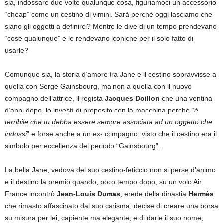
sia, indossare due volte qualunque cosa, figuriamoci un accessorio
“cheap” come un cestino di vimini. Sarà perché oggi lasciamo che
siano gli oggetti a definirci? Mentre le dive di un tempo prendevano
“cose qualunque” e le rendevano iconiche per il solo fatto di
usarle?
Comunque sia, la storia d’amore tra Jane e il cestino sopravvisse a
quella con Serge Gainsbourg, ma non a quella con il nuovo
compagno dell’attrice, il regista
Jacques Doillon
che una ventina
d’anni dopo, lo investì di proposito con la macchina perchè “
è
terribile che tu debba essere sempre associata ad un oggetto che
indossi
” e forse anche a un ex- compagno, visto che il cestino era il
simbolo per eccellenza del periodo “Gainsbourg”.
La bella Jane, vedova del suo cestino-feticcio non si perse d’animo
e il destino la premiò quando, poco tempo dopo, su un volo Air
France incontrò
Jean-Louis Dumas
, erede della dinastia
Hermès
,
che rimasto affascinato dal suo carisma, decise di creare una borsa
su misura per lei, capiente ma elegante, e di darle il suo nome,