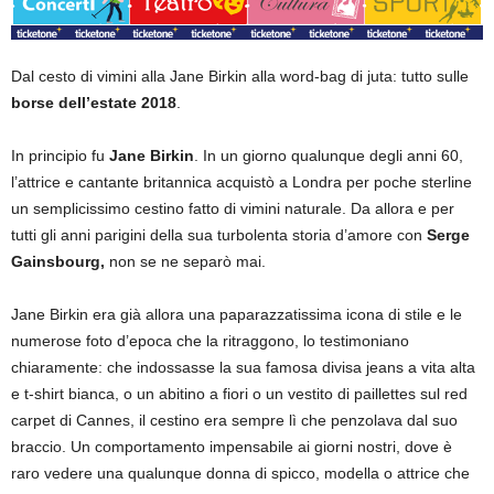
Dal cesto di vimini alla Jane Birkin alla word-bag di juta: tutto sulle
borse dell’estate 2018
.
In principio fu
Jane Birkin
. In un giorno qualunque degli anni 60,
l’attrice e cantante britannica acquistò a Londra per poche sterline
un semplicissimo cestino fatto di vimini naturale. Da allora e per
tutti gli anni parigini della sua turbolenta storia d’amore con
Serge
Gainsbourg,
non se ne separò mai.
Jane Birkin era già allora una paparazzatissima icona di stile e le
numerose foto d’epoca che la ritraggono, lo testimoniano
chiaramente: che indossasse la sua famosa divisa jeans a vita alta
e t-shirt bianca, o un abitino a fiori o un vestito di paillettes sul red
carpet di Cannes, il cestino era sempre lì che penzolava dal suo
braccio. Un comportamento impensabile ai giorni nostri, dove è
raro vedere una qualunque donna di spicco, modella o attrice che