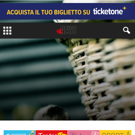
LIFESTYLE
FASHION, BEAUTY & STYLE
di
Redazione No#News
-
1 Giugno 2018
436