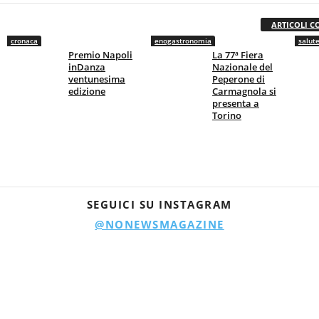
ARTICOLI C
cronaca
enogastronomia
salut
Premio Napoli
La 77ª Fiera
inDanza
Nazionale del
ventunesima
Peperone di
edizione
Carmagnola si
presenta a
Torino
SEGUICI SU INSTAGRAM
@NONEWSMAGAZINE