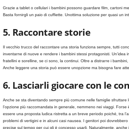
Grazie a tablet o cellulari i bambini possono guardare film, cartoni me
Basta fornirgli un paio di cuffiette. Unottima soluzione per quasi un int
5. Raccontare storie
Il vecchio trucco del raccontare una storia funziona sempre, tutti co
inventarne di nuove e rendere i bambini stessi protagonisti. Un’idea i
fratellini e sorelline, se ci sono, la continui. Oltre a distrarre i bamb
Anche leggere una storia può essere unopzione ma bisogna fare attenz
6. Lasciarli giocare con le co
Anche se sta diventando sempre più comune nelle famiglie sfruttare le m
l’opzione più raccomandata in generale, nemmeno nei viaggi. Forse è p
essere una proposta ludica ristretta a un breve periodo poiché, tra l
problemi di vertigini e in alcuni casi nausea. I genitori poi dovrebbero s
precise sul tempo per cui gli è concesso usarli. Naturalmente, anche i