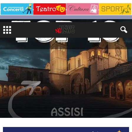
LIFESTYLE
VIAGGI
di
Giampietro Arrigoni
-
26 Giugno 2024
464