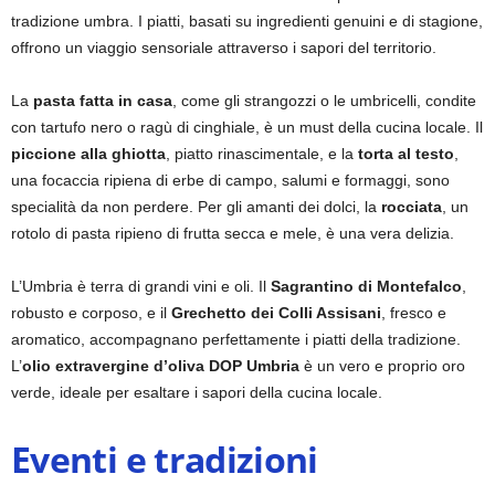
tradizione umbra. I piatti, basati su ingredienti genuini e di stagione,
offrono un viaggio sensoriale attraverso i sapori del territorio.
La
pasta fatta in casa
, come gli strangozzi o le umbricelli, condite
con tartufo nero o ragù di cinghiale, è un must della cucina locale. Il
piccione alla ghiotta
, piatto rinascimentale, e la
torta al testo
,
una focaccia ripiena di erbe di campo, salumi e formaggi, sono
specialità da non perdere. Per gli amanti dei dolci, la
rocciata
, un
rotolo di pasta ripieno di frutta secca e mele, è una vera delizia.
L’Umbria è terra di grandi vini e oli. Il
Sagrantino di Montefalco
,
robusto e corposo, e il
Grechetto dei Colli Assisani
, fresco e
aromatico, accompagnano perfettamente i piatti della tradizione.
L’
olio extravergine d’oliva DOP Umbria
è un vero e proprio oro
verde, ideale per esaltare i sapori della cucina locale.
Eventi e tradizioni