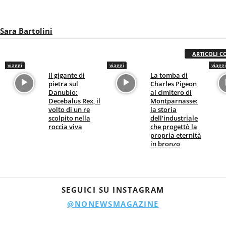
Sara Bartolini
ARTICOLI C
viaggi
viaggi
viaggi
Il gigante di
La tomba di
pietra sul
Charles Pigeon
Danubio:
al cimitero di
Decebalus Rex, il
Montparnasse:
volto di un re
la storia
scolpito nella
dell’industriale
roccia viva
che progettò la
propria eternità
in bronzo
SEGUICI SU INSTAGRAM
@NONEWSMAGAZINE