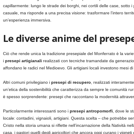
capillarmente: lungo le strade dei borghi, nei cortili delle case, sotto
casuale, ma risponde a una precisa visione: trasformare l’intero territ
un’esperienza immersiva.
Le diverse anime del presep
Ciò che rende unica la tradizione presepiale del Monferrato è la varie
i
presepi artigianali
realizzati con tecniche tramandate da generazioni
affondano le radici nel Medioevo. Gli artigiani locali investono mesi d
Altri comuni privilegiano i
presepi di recupero
, realizzati interament
un’etica della sostenibilità che caratterizza da sempre le comunità rura
è spesso sorprendente: presepi che raccontano la modernità attraverso
Particolarmente interessanti sono i
presepi antropomorfi
, dove le s
locale: contadini, vignaioli, artigiani. Questa scelta – che potrebbe s
Cristo nella storia umana si riflette nell’incarnazione della Natività ne
casa, i pastori quelli degli agricoltori che ancora oggi curano i vigneti 