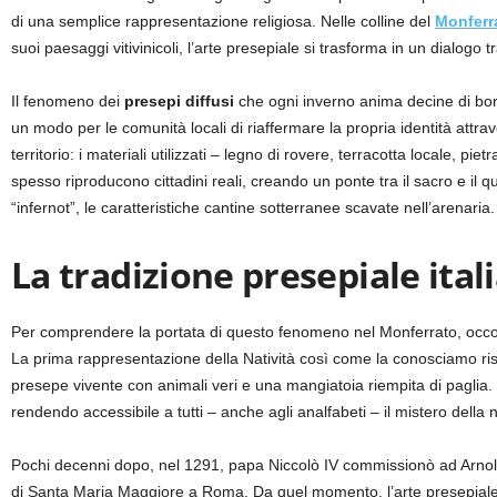
di una semplice rappresentazione religiosa.
Nelle colline del
Monferr
suoi paesaggi vitivinicoli, l’arte presepiale si trasforma in un dialogo t
Il fenomeno dei
presepi diffusi
che ogni inverno anima decine di borg
un modo per le comunità locali di riaffermare la propria identità attr
territorio: i materiali utilizzati – legno di rovere, terracotta locale, pi
spesso riproducono cittadini reali, creando un ponte tra il sacro e il qu
“infernot”, le caratteristiche cantine sotterranee scavate nell’arenaria.
La tradizione presepiale ital
Per comprendere la portata di questo fenomeno nel Monferrato, occorre
La prima rappresentazione della Natività così come la conosciamo risal
presepe vivente con animali veri e una mangiatoia riempita di paglia.
rendendo accessibile a tutti – anche agli analfabeti – il mistero della n
Pochi decenni dopo, nel 1291, papa Niccolò IV commissionò ad Arnolfo
di Santa Maria Maggiore a Roma. Da quel momento, l’arte presepiale s