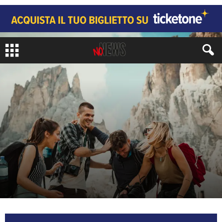
LIFESTYLE
VIAGGI
di
Giampietro Arrigoni
-
8 Maggio 2026
160