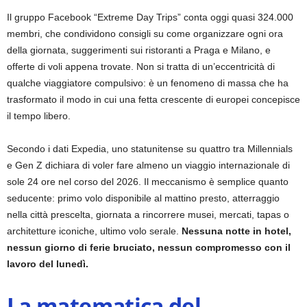
Il gruppo Facebook “Extreme Day Trips” conta oggi quasi 324.000
membri, che condividono consigli su come organizzare ogni ora
della giornata, suggerimenti sui ristoranti a Praga e Milano, e
offerte di voli appena trovate. Non si tratta di un’eccentricità di
qualche viaggiatore compulsivo: è un fenomeno di massa che ha
trasformato il modo in cui una fetta crescente di europei concepisce
il tempo libero.
Secondo i dati Expedia, uno statunitense su quattro tra Millennials
e Gen Z dichiara di voler fare almeno un viaggio internazionale di
sole 24 ore nel corso del 2026. Il meccanismo è semplice quanto
seducente: primo volo disponibile al mattino presto, atterraggio
nella città prescelta, giornata a rincorrere musei, mercati, tapas o
architetture iconiche, ultimo volo serale.
Nessuna notte in hotel,
nessun giorno di ferie bruciato, nessun compromesso con il
lavoro del lunedì.
La matematica del