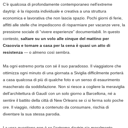
C’è qualcosa di profondamente contemporaneo nell’extreme
daytrip: è la risposta individuale e creativa a una struttura
economica e lavorativa che non lascia spazio. Pochi giorni di ferie,
affitti alle stelle che impediscono di risparmiare per vacanze vere, la
pressione sociale di “vivere esperienze” documentabili. In questo
contesto,
saltare su un volo alle cinque del mattino per
Cracovia e tornare a casa per la cena è quasi un atto di
resistenza
— o almeno così sembra.
Ma ogni estremo porta con sé il suo paradosso. Il viaggiatore che
ottimizza ogni minuto di una giornata a Siviglia difficilmente porterà
a casa qualcosa di più di qualche foto e un senso di esaurimento
mascherato da soddisfazione. Non si riesce a cogliere la meraviglia
dell’architettura di Gaudí con un solo giorno a Barcellona, né a
sentire il battito della città di New Orleans se ci si ferma solo poche
ore. Il viaggio, ridotto a contenuto da consumare, rischia di
diventare la sua stessa parodia.
La vera questione non è se l’extreme daytrip sia moralmente