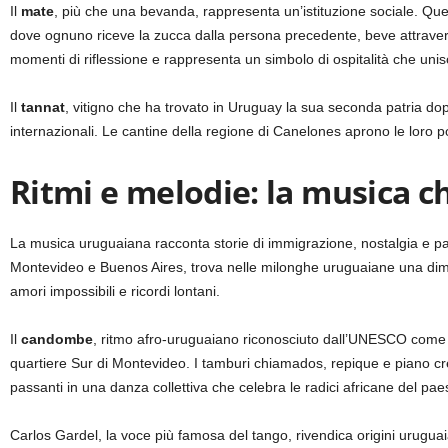
Il
mate
, più che una bevanda, rappresenta un’istituzione sociale. Que
dove ognuno riceve la zucca dalla persona precedente, beve attravers
momenti di riflessione e rappresenta un simbolo di ospitalità che unisce
Il
tannat
, vitigno che ha trovato in Uruguay la sua seconda patria do
internazionali. Le cantine della regione di Canelones aprono le loro 
Ritmi e melodie: la musica c
La musica uruguaiana racconta storie di immigrazione, nostalgia e pa
Montevideo e Buenos Aires, trova nelle milonghe uruguaiane una dim
amori impossibili e ricordi lontani.
Il
candombe
, ritmo afro-uruguaiano riconosciuto dall’UNESCO come 
quartiere Sur di Montevideo. I tamburi chiamados, repique e piano crea
passanti in una danza collettiva che celebra le radici africane del pae
Carlos Gardel, la voce più famosa del tango, rivendica origini uruguai