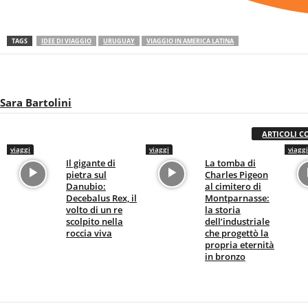
TAGS
IDEE DI VIAGGIO
URUGUAY
VIAGGIO IN AMERICA LATINA
Sara Bartolini
ARTICOLI C
viaggi
viaggi
viaggi
Il gigante di
La tomba di
pietra sul
Charles Pigeon
Danubio:
al cimitero di
Decebalus Rex, il
Montparnasse:
volto di un re
la storia
scolpito nella
dell’industriale
roccia viva
che progettò la
propria eternità
in bronzo