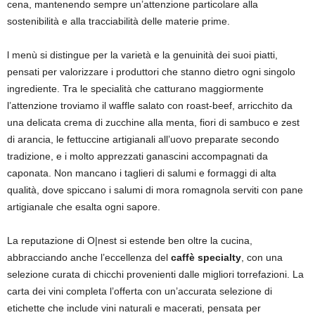
cena, mantenendo sempre un’attenzione particolare alla
sostenibilità e alla tracciabilità delle materie prime.
l menù si distingue per la varietà e la genuinità dei suoi piatti,
pensati per valorizzare i produttori che stanno dietro ogni singolo
ingrediente. Tra le specialità che catturano maggiormente
l’attenzione troviamo il waffle salato con roast-beef, arricchito da
una delicata crema di zucchine alla menta, fiori di sambuco e zest
di arancia, le fettuccine artigianali all’uovo preparate secondo
tradizione, e i molto apprezzati ganascini accompagnati da
caponata. Non mancano i taglieri di salumi e formaggi di alta
qualità, dove spiccano i salumi di mora romagnola serviti con pane
artigianale che esalta ogni sapore.
La reputazione di O|nest si estende ben oltre la cucina,
abbracciando anche l’eccellenza del
caffè specialty
, con una
selezione curata di chicchi provenienti dalle migliori torrefazioni. La
carta dei vini completa l’offerta con un’accurata selezione di
etichette che include vini naturali e macerati, pensata per