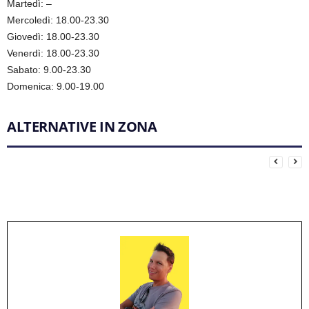
Martedì: –
Mercoledì: 18.00-23.30
Giovedì: 18.00-23.30
Venerdì: 18.00-23.30
Sabato: 9.00-23.30
Domenica: 9.00-19.00
ALTERNATIVE IN ZONA
Locanda del
Street Food
Onda Listening
Menarost
Glory Pop
Pan
Ristorante Piero
Gong Oriental
Crispi
Betlemme
Bar
Loste Cafè
e Pia
Attitude