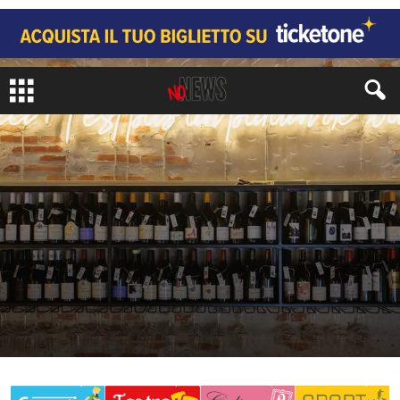
CATEGORIE RISTORANTI
APERITIVO
BISTROT
CAFFÈ
ZONE MILANO
DATEO
PAUSA PRANZO
di
Juri Signorini
355