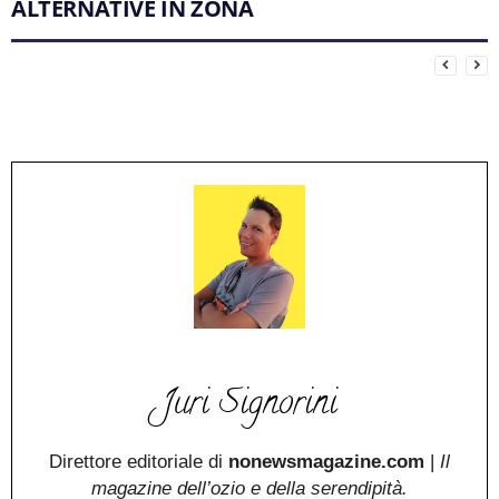
ALTERNATIVE IN ZONA
Osteria della
Silvano Vini e
Konnubio
El Dogo
El Galactico
IURIO
stazione
Cibi Al Banco
Mezzè
NoLoso
mosso
Juri Signorini
Direttore editoriale di
nonewsmagazine.com
|
Il
magazine dell’ozio e della serendipità.