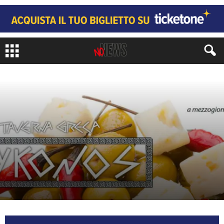
CATEGORIE RISTORANTI
ETNICO
ZONE MILANO
NOLO
di
Juri Signorini
251