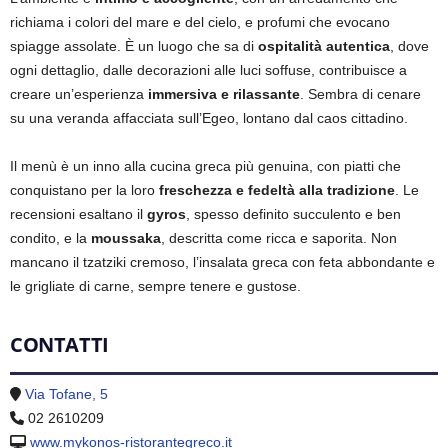
richiama i colori del mare e del cielo, e profumi che evocano
spiagge assolate. È un luogo che sa di
ospitalità autentica
, dove
ogni dettaglio, dalle decorazioni alle luci soffuse, contribuisce a
creare un’esperienza
immersiva e rilassante
. Sembra di cenare
su una veranda affacciata sull’Egeo, lontano dal caos cittadino.
Il menù è un inno alla cucina greca più genuina, con piatti che
conquistano per la loro
freschezza e fedeltà alla tradizione
. Le
recensioni esaltano il
gyros
, spesso definito succulento e ben
condito, e la
moussaka
, descritta come ricca e saporita. Non
mancano il tzatziki cremoso, l’insalata greca con feta abbondante e
le grigliate di carne, sempre tenere e gustose.
CONTATTI
Via Tofane, 5
02 2610209
www.mykonos-ristorantegreco.it