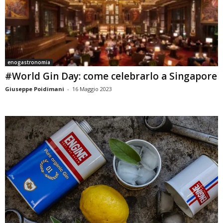
enogastronomia
#World Gin Day: come celebrarlo a Singapore
Giuseppe Poidimani
-
16 Maggio 2023