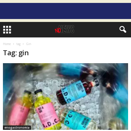
Home
tag
Gin
Tag: gin
enogastronomia