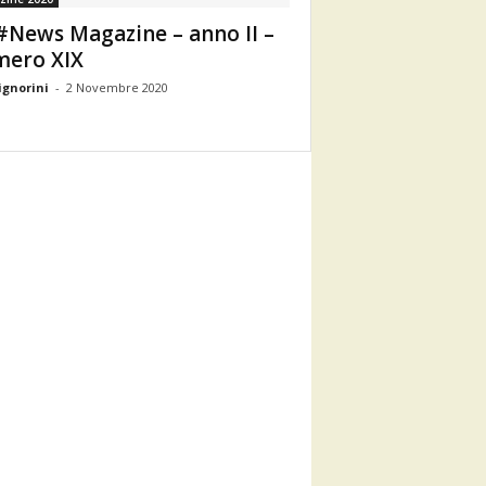
News Magazine – anno II –
ero XIX
ignorini
-
2 Novembre 2020