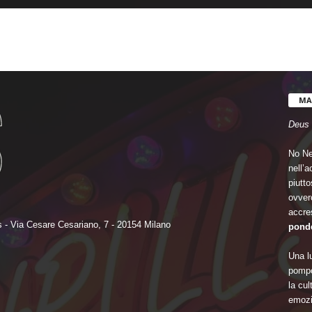
MA
Deus 
No Ne
nell’
piutto
ovvero
accre
 - Via Cesare Cesariano, 7 - 20154 Milano
ponde
Una lu
pompo
la cu
emozi