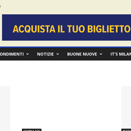
6
ONDIMENTI
NOTIZIE
BUONE NUOVE
IT’S MILA
cinema e tv
maga