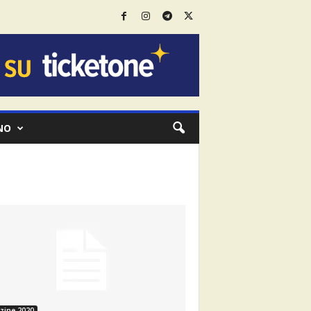
NO
zine 2020