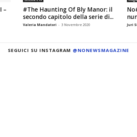
I –
#The Haunting Of Bly Manor: il
No#
secondo capitolo della serie di...
num
Valeria Mandatori
-
3 Novembre 2020
Juri S
SEGUICI SU INSTAGRAM
@NONEWSMAGAZINE