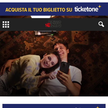
APPROFONDIMENTI
COSTUME E SOCIETÀ
di
Juri Signorini
-
21 Febbraio 2026
509