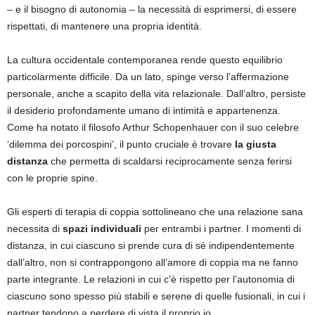
– e il bisogno di autonomia – la necessità di esprimersi, di essere
rispettati, di mantenere una propria identità.
La cultura occidentale contemporanea rende questo equilibrio
particolarmente difficile. Da un lato, spinge verso l’affermazione
personale, anche a scapito della vita relazionale. Dall’altro, persiste
il desiderio profondamente umano di intimità e appartenenza.
Come ha notato il filosofo Arthur Schopenhauer con il suo celebre
‘dilemma dei porcospini’, il punto cruciale è trovare
la giusta
distanza
che permetta di scaldarsi reciprocamente senza ferirsi
con le proprie spine.
Gli esperti di terapia di coppia sottolineano che una relazione sana
necessita di
spazi individuali
per entrambi i partner. I momenti di
distanza, in cui ciascuno si prende cura di sé indipendentemente
dall’altro, non si contrappongono all’amore di coppia ma ne fanno
parte integrante. Le relazioni in cui c’è rispetto per l’autonomia di
ciascuno sono spesso più stabili e serene di quelle fusionali, in cui i
partner tendono a perdere di vista il proprio io.