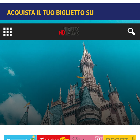
APPROFONDIMENTI
RACCONTI BREVI
di
Joy Anger
-
22 Aprile 2017
1270