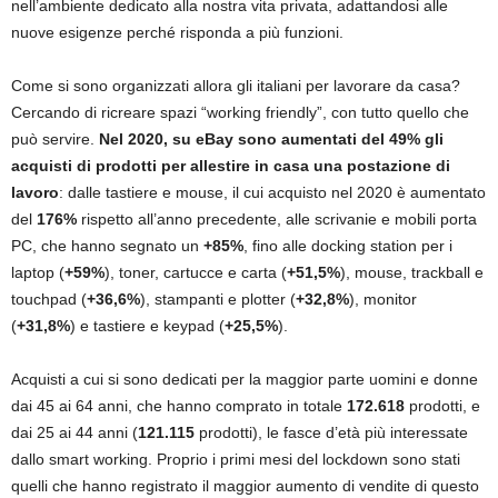
nell’ambiente dedicato alla nostra vita privata, adattandosi alle
nuove esigenze perché risponda a più funzioni.
Come si sono organizzati allora gli italiani per lavorare da casa?
Cercando di ricreare spazi “working friendly”, con tutto quello che
può servire.
Nel 2020,
su eBay sono aumentati del 49%
gli
acquisti di prodotti per allestire in casa una postazione di
lavoro
: dalle tastiere e mouse, il cui acquisto nel 2020 è aumentato
del
176%
rispetto all’anno precedente, alle scrivanie e mobili porta
PC, che hanno segnato un
+85%
, fino alle docking station per i
laptop (
+59%
),
toner, cartucce e carta (
+51,5%
), mouse, trackball e
touchpad (
+36,6%
), stampanti e plotter (
+32,8%
),
monitor
(
+31,8%
)
e tastiere e keypad (
+25,5%
).
Acquisti a cui si sono dedicati per la maggior parte uomini e donne
dai 45 ai 64 anni, che hanno comprato in totale
172.618
prodotti, e
dai 25 ai 44 anni (
121.115
prodotti), le fasce d’età più interessate
dallo smart working. Proprio i primi mesi del lockdown sono stati
quelli che hanno registrato il maggior aumento di vendite di questo