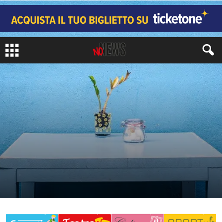
CRONACA
di
Redazione No#News
-
4 Marzo 2021
408