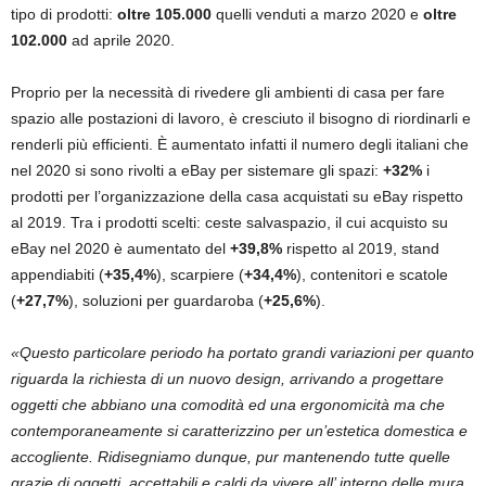
tipo di prodotti:
oltre 105.000
quelli venduti a marzo 2020 e
oltre
102.000
ad aprile 2020.
Proprio per la necessità di rivedere gli ambienti di casa per fare
spazio alle postazioni di lavoro, è cresciuto il bisogno di riordinarli e
renderli più efficienti. È aumentato infatti il numero degli italiani che
nel 2020 si sono rivolti a eBay per sistemare gli spazi:
+32%
i
prodotti per l’organizzazione della casa acquistati su eBay rispetto
al 2019. Tra i prodotti scelti: ceste salvaspazio, il cui acquisto su
eBay nel 2020 è aumentato del
+39,8%
rispetto al 2019, stand
appendiabiti (
+35,4%
), scarpiere (
+34,4%
), contenitori e scatole
(
+27,7%
), soluzioni per guardaroba (
+25,6%
).
«Questo particolare periodo ha portato grandi variazioni per quanto
riguarda la richiesta di un nuovo design, arrivando a progettare
oggetti che abbiano una comodità ed una ergonomicità ma che
contemporaneamente si caratterizzino per un’estetica domestica e
accogliente. Ridisegniamo dunque, pur mantenendo tutte quelle
grazie di oggetti, accettabili e caldi da vivere all’ interno delle mura