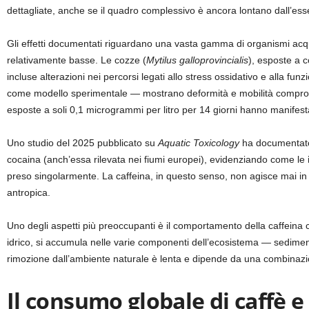
dettagliate, anche se il quadro complessivo è ancora lontano dall’es
Gli effetti documentati riguardano una vasta gamma di organismi acqu
relativamente basse. Le cozze (
Mytilus galloprovincialis
), esposte a c
incluse alterazioni nei percorsi legati allo stress ossidativo e alla fu
come modello sperimentale — mostrano deformità e mobilità comprom
esposte a soli 0,1 microgrammi per litro per 14 giorni hanno manifes
Uno studio del 2025 pubblicato su
Aquatic Toxicology
ha documentato 
cocaina (anch’essa rilevata nei fiumi europei), evidenziando come le
preso singolarmente. La caffeina, in questo senso, non agisce mai in
antropica.
Uno degli aspetti più preoccupanti è il comportamento della caffein
idrico, si accumula nelle varie componenti dell’ecosistema — sedimenti
rimozione dall’ambiente naturale è lenta e dipende da una combinazion
Il consumo globale di caffè e