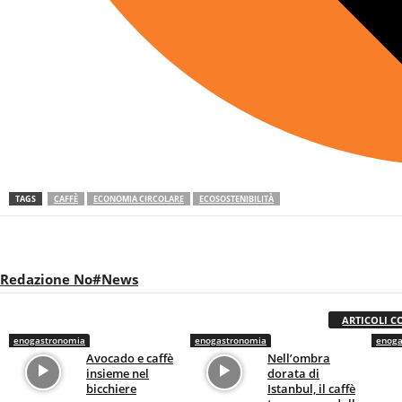
TAGS
CAFFÈ
ECONOMIA CIRCOLARE
ECOSOSTENIBILITÀ
Redazione No#News
ARTICOLI C
enogastronomia
enogastronomia
enoga
Avocado e caffè
Nell’ombra
insieme nel
dorata di
bicchiere
Istanbul, il caffè