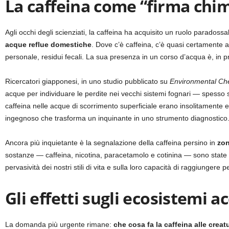
La caffeina come “firma chim
Agli occhi degli scienziati, la caffeina ha acquisito un ruolo paradossa
acque reflue domestiche
. Dove c’è caffeina, c’è quasi certamente an
personale, residui fecali. La sua presenza in un corso d’acqua è, in pra
Ricercatori giapponesi, in uno studio pubblicato su
Environmental Che
acque per individuare le perdite nei vecchi sistemi fognari — spesso sepo
caffeina nelle acque di scorrimento superficiale erano insolitamente el
ingegnoso che trasforma un inquinante in uno strumento diagnostico
Ancora più inquietante è la segnalazione della caffeina persino in
zon
sostanze — caffeina, nicotina, paracetamolo e cotinina — sono state ri
pervasività dei nostri stili di vita e sulla loro capacità di raggiungere pe
Gli effetti sugli ecosistemi a
La domanda più urgente rimane:
che cosa fa la caffeina alle crea