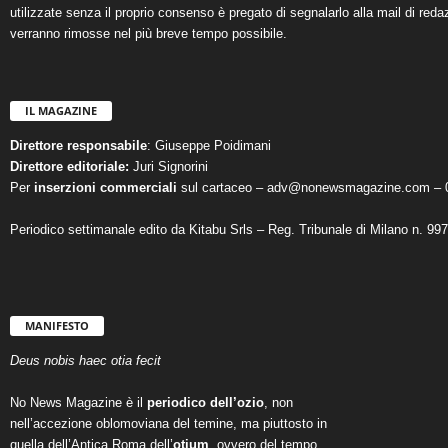
utilizzate senza il proprio consenso è pregato di segnalarlo alla mail di reda
verranno rimosse nel più breve tempo possibile.
IL MAGAZINE
Direttore responsabile
: Giuseppe Poidimani
Direttore editoriale:
Juri Signorini
Per
inserzioni commerciali
sul cartaceo – adv@nonewsmagazine.com – 
Periodico settimanale edito da Kitabu Srls – Reg. Tribunale di Milano n. 99
MANIFESTO
Deus nobis haec otia fecit
No News Magazine è il
periodico dell’ozio
, non
nell’accezione oblomoviana del temine, ma piuttosto in
quella dell’Antica Roma dell’
otium
, ovvero del tempo