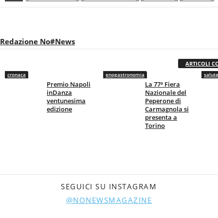
Redazione No#News
ARTICOLI C
cronaca
enogastronomia
salut
Premio Napoli
La 77ª Fiera
inDanza
Nazionale del
ventunesima
Peperone di
edizione
Carmagnola si
presenta a
Torino
SEGUICI SU INSTAGRAM
@NONEWSMAGAZINE