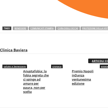
TAGS
BENESSERE
COMUNICATI STAMPA
CURA DEGLI OCCHI
PROTEZIONE DELLA VIS
Clinica Baviera
ARTICOLI C
salute e benessere
cronaca
enoga
Anuptafobia: la
Premio Napoli
fobia segreta che
inDanza
ci spinge ad
ventunesima
amare per
edizione
paura, non per
scelta