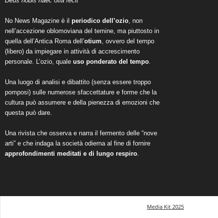
Deus nobis haec otia fecit
No News Magazine è il
periodico dell’ozio
, non
nell’accezione oblomoviana del temine, ma piuttosto in
quella dell’Antica Roma dell’
otium
, ovvero del tempo
(libero) da impiegare in attività di accrescimento
personale. L’ozio, quale
uso ponderato del tempo
.
Una luogo di analisi e dibattito (senza essere troppo
pomposi) sulle numerose sfaccettature e forme che la
cultura può assumere e della pienezza di emozioni che
questa può dare.
Una rivista che osserva e narra il fermento delle “nove
arti” e che indaga la società odierna al fine di fornire
approfondimenti meditati e di lungo respiro
.
Media Kit 2025