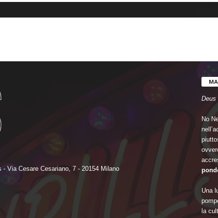
MA
Deus 
No Ne
nell’
piutto
ovvero
accre
 - Via Cesare Cesariano, 7 - 20154 Milano
ponde
Una lu
pompo
la cu