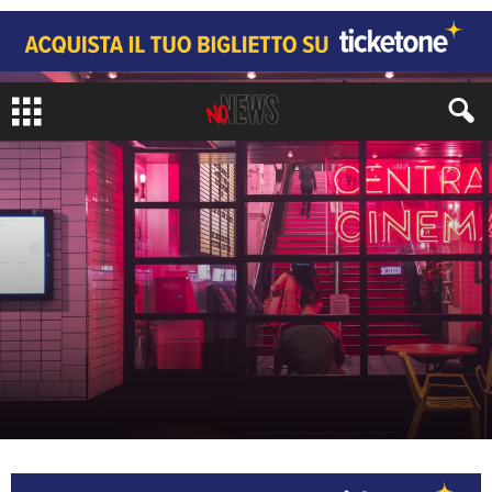
ARTI
CINEMA E TV
di
Juri Signorini
-
19 Maggio 2025
970