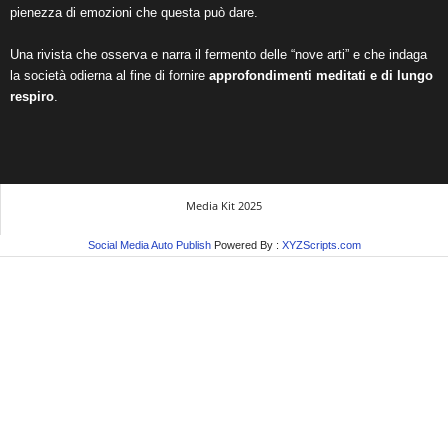
pienezza di emozioni che questa può dare.
Una rivista che osserva e narra il fermento delle “nove arti” e che indaga
la società odierna al fine di fornire
approfondimenti meditati e di lungo
respiro
.
Media Kit 2025
Social Media Auto Publish
Powered By :
XYZScripts.com