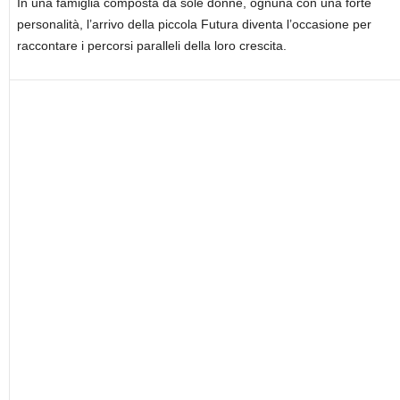
In una famiglia composta da sole donne, ognuna con una forte
personalità, l’arrivo della piccola Futura diventa l’occasione per
raccontare i percorsi paralleli della loro crescita.
sostieni No#News e visita il nostro sponsor