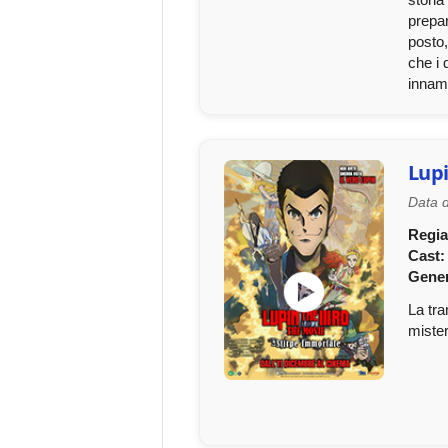
prepar
posto,
che i 
innamo
Lupi
Data d
Regia
Cast:
Gene
La tra
mister