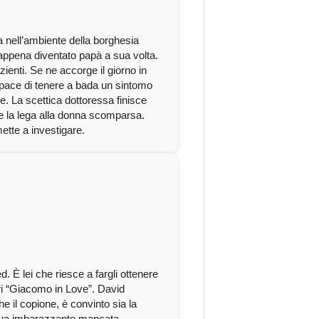
ta nell’ambiente della borghesia
n, appena diventato papà a sua volta.
enti. Se ne accorge il giorno in
apace di tenere a bada un sintomo
. La scettica dottoressa finisce
 e la lega alla donna scomparsa.
mette a investigare.
 È lei che riesce a fargli ottenere
itri “Giacomo in Love”. David
 il copione, è convinto sia la
a sua imbarazzante mancata