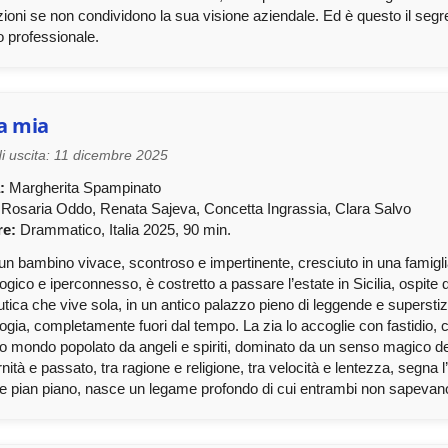
ioni se non condividono la sua visione aziendale. Ed è questo il seg
 professionale.
a mia
i uscita: 11 dicembre 2025
:
Margherita Spampinato
Rosaria Oddo, Renata Sajeva, Concetta Ingrassia, Clara Salvo
e:
Drammatico, Italia 2025, 90 min.
un bambino vivace, scontroso e impertinente, cresciuto in una famigl
ogico e iperconnesso, è costretto a passare l’estate in Sicilia, ospite 
tica che vive sola, in un antico palazzo pieno di leggende e superstiz
ogia, completamente fuori dal tempo. La zia lo accoglie con fastidio, 
o mondo popolato da angeli e spiriti, dominato da un senso magico dell
ità e passato, tra ragione e religione, tra velocità e lentezza, segna l
e pian piano, nasce un legame profondo di cui entrambi non sapevano