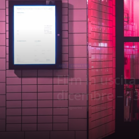
ARTI
CINEMA E TV
Film in uscit
dicembre – 1
di
Juri Signorini
-
10 Dicembre 2025
270