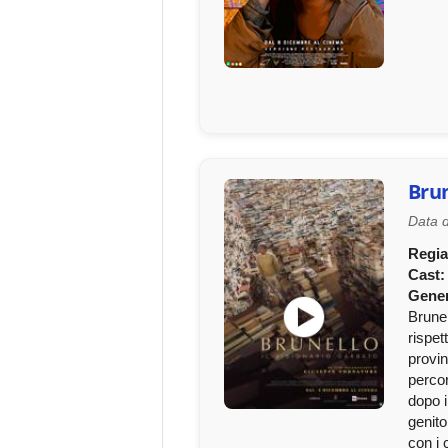
Brun
Data d
Regia
Cast:
Gener
Brunel
rispet
provin
percor
dopo i
genito
con i 