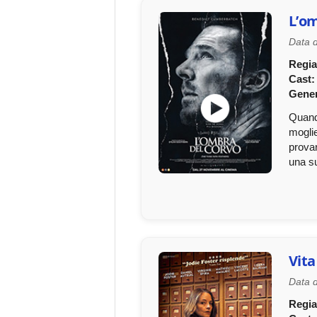
L’om
Data d
Regia
Cast:
Gener
Quando
moglie
provar
una su
Vita
Data d
Regia