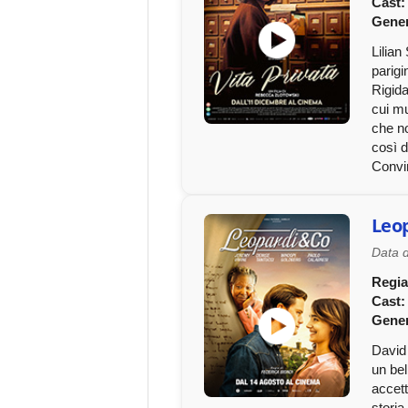
Cast:
Gene
Lilian
parigi
Rigida
cui mu
che no
così d
Convin
Leo
Data d
Regia
Cast:
Gene
David 
un bel
accett
storia