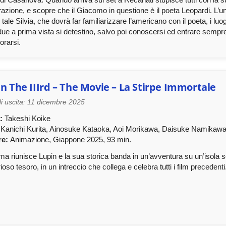
azione, e scopre che il Giacomo in questione è il poeta Leopardi. L’
 tale Silvia, che dovrà far familiarizzare l’americano con il poeta, i lu
due a prima vista si detestino, salvo poi conoscersi ed entrare sempre
rarsi.
n The IIIrd – The Movie – La Stirpe Immortale
i uscita: 11 dicembre 2025
:
Takeshi Koike
Kanichi Kurita, Ainosuke Kataoka, Aoi Morikawa, Daisuke Namikaw
re:
Animazione, Giappone 2025, 93 min.
ma riunisce Lupin e la sua storica banda in un’avventura su un’isola sc
ioso tesoro, in un intreccio che collega e celebra tutti i film precedenti