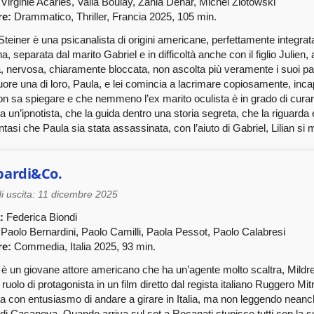
Virginie Acariès, Valia Boulay, Zahia Dehar, Michel Zlotowski
re:
Drammatico, Thriller, Francia 2025, 105 min.
 Steiner è una psicanalista di origini americane, perfettamente integra
na, separata dal marito Gabriel e in difficoltà anche con il figlio Julie
, nervosa, chiaramente bloccata, non ascolta più veramente i suoi pazi
ore una di loro, Paula, e lei comincia a lacrimare copiosamente, inc
n sa spiegare e che nemmeno l’ex marito oculista è in grado di curare
a un’ipnotista, che la guida dentro una storia segreta, che la riguarda
tasi che Paula sia stata assassinata, con l’aiuto di Gabriel, Lilian si 
pardi&Co.
i uscita: 11 dicembre 2025
:
Federica Biondi
Paolo Bernardini, Paolo Camilli, Paola Pessot, Paolo Calabresi
re:
Commedia, Italia 2025, 93 min.
è un giovane attore americano che ha un’agente molto scaltra, Mildred.
 ruolo di protagonista in un film diretto dal regista italiano Ruggero M
a con entusiasmo di andare a girare in Italia, ma non leggendo neanche
 di Casanova. Quando arriva sul set a Recanati stupisce tutti con l