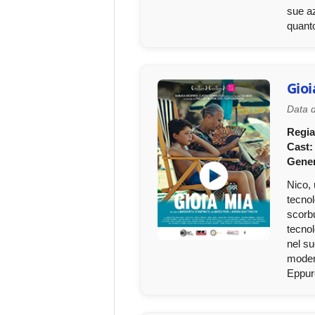
sue az
quanto
Gioi
Data d
Regia
Cast:
Gener
Nico, 
tecnol
scorbu
tecnol
nel su
modern
Eppur