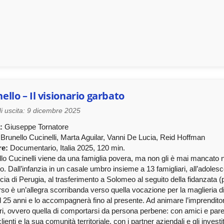
ello – Il visionario garbato
i uscita: 9 dicembre 2025
:
Giuseppe Tornatore
Brunello Cucinelli, Marta Aguilar, Vanni De Lucia, Reid Hoffman
e:
Documentario, Italia 2025, 120 min.
lo Cucinelli viene da una famiglia povera, ma non gli è mai mancato nie
to. Dall’infanzia in un casale umbro insieme a 13 famigliari, all’adoles
cia di Perugia, al trasferimento a Solomeo al seguito della fidanzata (p
so è un’allegra scorribanda verso quella vocazione per la maglieria di
l 25 anni e lo accompagnerà fino al presente. Ad animare l’imprenditore
ri, ovvero quella di comportarsi da persona perbene: con amici e paren
clienti e la sua comunità territoriale, con i partner aziendali e gli investi