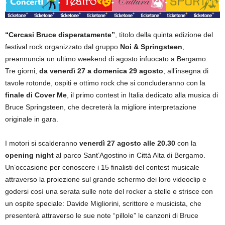
“Cercasi Bruce disperatamente”
, titolo della quinta edizione del
festival rock organizzato dal gruppo
Noi & Springsteen
,
preannuncia un ultimo weekend di agosto infuocato a Bergamo.
Tre giorni,
da venerdì 27 a domenica 29 agosto
, all’insegna di
tavole rotonde, ospiti e ottimo rock che si concluderanno con la
finale di Cover Me
, il primo contest in Italia dedicato alla musica di
Bruce Springsteen, che decreterà la migliore interpretazione
originale in gara.
I motori si scalderanno
venerdì 27 agosto alle 20.30
con la
opening night
al parco Sant’Agostino in Città Alta di Bergamo.
Un’occasione per conoscere i 15 finalisti del contest musicale
attraverso la proiezione sul grande schermo dei loro videoclip e
godersi così una serata sulle note del rocker a stelle e strisce con
un ospite speciale: Davide Migliorini, scrittore e musicista, che
presenterà attraverso le sue note “pillole” le canzoni di Bruce