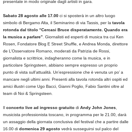
presentate in modo originale dagli artisti in gara.
Sabato 28 agosto alle 17.00
ci si sposterà in un altro luogo
simbolo di Bergamo Alta, il Seminarino di via Tassis, per la
tavola
rotonda dal titolo
“Cercasi Bruce disperatamente. Quando era
la musica a parlare”
. Giornalisti ed esperti di musica tra cui Ken
Rosen, Fondatore Blog E Street Shuffle, e Andrea Monda, direttore
de L’Osservatore Romano, moderati da Patrizia de Rossi,
giornalista e scrittrice, indagheranno come la musica, e in
particolare Springsteen, abbiano sempre espresso un proprio
punto di vista sull’attualità. Un’espressione che è venuta un po’ a
mancare negli ultimi anni. Presenti alla tavola rotonda altri ospiti ed
amici illustri come Ugo Bacci, Gianni Poglio, Fabio Santini oltre al
team di Noi & Springsteen.
Il
concerto live ad ingresso gratuito
di
Andy John Jones
,
musicista professionista toscano, in programma per le 21.00, darà
un assaggio della giornata conclusiva del festival che a partire dalle
16.00 di
domenica 29 agosto
vedrà susseguirsi sul palco del