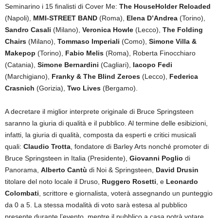
Seminarino i 15 finalisti di Cover Me:
The HouseHolder Reloaded
(Napoli),
MMI-STREET BAND
(Roma),
Elena D’Andrea
(Torino),
Sandro Casali
(Milano),
Veronica Howle
(Lecco),
The Folding
Chairs
(Milano),
Tommaso Imperiali
(Como),
Simone Villa &
Makepop
(Torino),
Fabio Melis
(Roma), Roberta Finocchiaro
(Catania),
Simone Bernardini
(Cagliari),
Iacopo Fedi
(Marchigiano),
Franky & The Blind Zeroes
(Lecco),
Federica
Crasnich
(Gorizia),
Two Lives
(Bergamo).
A decretare il miglior interprete originale di Bruce Springsteen
saranno la giuria di qualità e il pubblico. Al termine delle esibizioni,
infatti, la giuria di qualità, composta da esperti e critici musicali
quali:
Claudio Trotta
, fondatore di Barley Arts nonché promoter di
Bruce Springsteen in Italia (Presidente),
Giovanni Poglio
di
Panorama,
Alberto Cantù
di Noi & Springsteen,
David Drusin
titolare del noto locale il Druso,
Ruggero Rosetti
, e
Leonardo
Colombati
, scrittore e giornalista, voterà assegnando un punteggio
da 0 a 5. La stessa modalità di voto sarà estesa al pubblico
presente durante lʼevento, mentre il pubblico a casa potrà votare