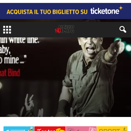
CRONACA
ARTI
MUSICA
di
Redazione No#News
-
26 Agosto 2021
726