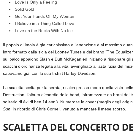
Love Is Only a Feeling
Solid Gold
Get Your Hands Off My Woman
I Believe in a Thing Called Love
Love on the Rocks With No Ice
Il popolo di Imola è già carichissimo e l’attenzione è al massimo quan
intro formato dalla sigla dei Looney Tunes e dal brano “The Equalizer
sul palco appaiono Slash e Duff McKagan ed iniziano a risuonare gli a
scacchi d’ordinanza legata alla vita, avvinghiato all’asta fuxia del mi
sapevamo già, con la sua t-shirt Harley-Davidson.
La scaletta scelta per la serata, ricalca grosso modo quella vista nell
Destruction, l’album d’esordio della band, inframezzate da brani del 
solitario di Axl di ben 14 anni). Numerose le cover (meglio degli origi
Sun
, in ricordo di Chris Cornell, venuto a mancare il mese scorso.
SCALETTA DEL CONCERTO DEI