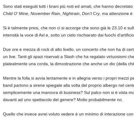
Sono stati eseguiti tutti i brani più noti ed amati, che hanno decretat
Child O’ Mine
,
November Rain
,
Nightrain
,
Don’t Cry
, ma attenzione è 
Si è talmente presi, che non ci si accorge che sono già le 23.10 e sul
intensità la voce di Axl e, sotto un cielo rischiarato dai fuochi d’artifici
Due ore e mezza di rock di alto livello, un concerto che non ha di cer
un live. Tanti gli spazi riservati a Slash che ha regalato virtuosismi
platealmente una corda, la dimostrazione che anche un dio (della chitar
Mentre la folla si avvia lentamente e in allegria verso i propri mezzi p
band partono a sirene spiegate alla volta del proprio albergo nel cent
semplicemente una manovra di business? Sul palco non si è vista mol
davanti ad uno spettacolo del genere? Molto probabilmente no.
Quello che invece avrei voluto vedere è un minimo di interazione con il