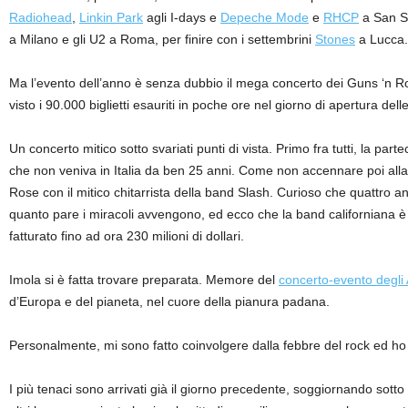
Radiohead
,
Linkin Park
agli I-days e
Depeche Mode
e
RHCP
a San S
a Milano e gli U2 a Roma, per finire con i settembrini
Stones
a Lucca.
Ma l’evento dell’anno è senza dubbio il mega concerto dei Guns ‘n Ro
visto i 90.000 biglietti esauriti in poche ore nel giorno di apertura del
Un concerto mitico sotto svariati punti di vista. Primo fra tutti, la pa
che non veniva in Italia da ben 25 anni. Come non accennare poi alla
Rose con il mitico chitarrista della band Slash. Curioso che quattro anni
quanto pare i miracoli avvengono, ed ecco che la band californiana è 
fatturato fino ad ora 230 milioni di dollari.
Imola si è fatta trovare preparata. Memore del
concerto-evento degl
d’Europa e del pianeta, nel cuore della pianura padana.
Personalmente, mi sono fatto coinvolgere dalla febbre del rock ed ho 
I più tenaci sono arrivati già il giorno precedente, soggiornando sot