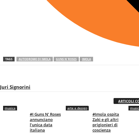
TAGS
AUTODROMO DI IMOLA
GUNS N' ROSES
IMOLA
Juri Signorini
ARTICOLI C
musica
arte e design
musi
#I Guns N’ Roses
#Imola ospita
annunciano
Zaki e gli altri
l’unica data
prigionieri di
italiana
coscienza