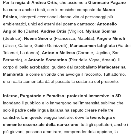
Per la
regia di Andrea Ortis
, che assieme a
Gianmario Pagano
ha curato anche i testi, con le musiche composte da
Marco
Frisina,
interpreti eccezionali danno vita ai personaggi più
emblematici, unici ed eterni del poema dantesco:
Antonello
Angiolillo
(Dante),
Andrea Ortis
(Virgilio),
Myriam Somma
(Beatrice),
Noemi Smorra
(Francesca, Matelda),
Angelo Minoli
(Ulisse, Catone, Guido Guinizzelli),
Mariacarmen Iafigliola
(Pia dei
Tolomei, La donna),
Antonio Melissa
(Caronte, Ugolino, San
Bernardo), e
Antonio Sorrentino
(Pier delle Vigne, Arnaut). Il
corpo di ballo acrobatico, guidato dal capoballetto
Mariacaterina
Mambretti
, è come un’onda che avvolge il racconto. Tutt’attorno,
una realtà aumentata dà al passato la sostanza del presente.
Inferno, Purgatorio e Paradiso: proiezioni immersive in 3D
inondano il pubblico e lo immergono nell’immensità sublime che
solo il padre della lingua italiana ha saputo creare nelle tre
cantiche. E in questo viaggio teatrale, dove la
tecnologia
è
elemento essenziale
della narrazione
, tutti gli spettatori, anche i
più giovani, possono ammirare, comprendendola appieno, la