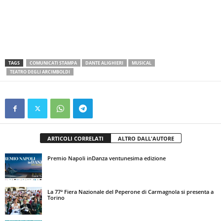
TAGS
COMUNICATI STAMPA
DANTE ALIGHIERI
MUSICAL
TEATRO DEGLI ARCIMBOLDI
ARTICOLI CORRELATI
ALTRO DALL'AUTORE
Premio Napoli inDanza ventunesima edizione
La 77ª Fiera Nazionale del Peperone di Carmagnola si presenta a
Torino