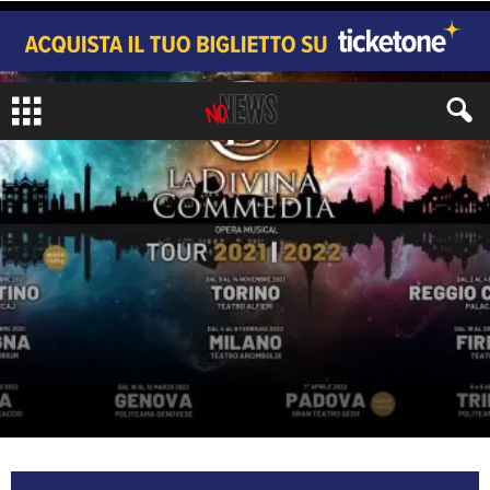
ARTI
TEATRO
di
TAM Teatro Arcimboldi Milano
-
1 Febbraio 2022
812