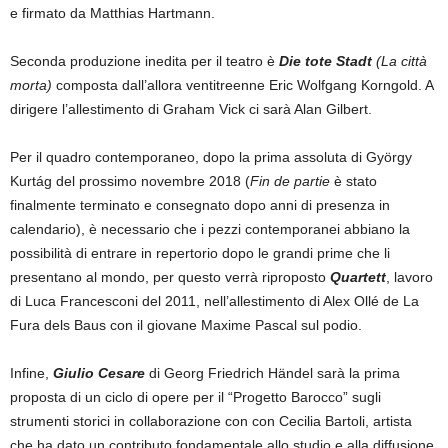
e firmato da Matthias Hartmann.
Seconda produzione inedita per il teatro è
Die tote Stadt
(La città
morta)
composta dall’allora ventitreenne Eric Wolfgang Korngold. A
dirigere l’allestimento di Graham Vick ci sarà Alan Gilbert.
Per il quadro contemporaneo, dopo la prima assoluta di György
Kurtág del prossimo novembre 2018 (
Fin de partie
è stato
finalmente terminato e consegnato dopo anni di presenza in
calendario), è necessario che i pezzi contemporanei abbiano la
possibilità di entrare in repertorio dopo le grandi prime che li
presentano al mondo, per questo verrà riproposto
Quartett
, lavoro
di Luca Francesconi del 2011, nell’allestimento di Alex Ollé de La
Fura dels Baus con il giovane Maxime Pascal sul podio.
Infine,
Giulio Cesare
di Georg Friedrich Händel sarà la prima
proposta di un ciclo di opere per il “Progetto Barocco” sugli
strumenti storici in collaborazione con con Cecilia Bartoli, artista
che ha dato un contributo fondamentale allo studio e alla diffusione