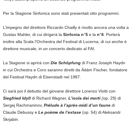
Per la Stagione Sinfonica sono stati presentati otto programmi.
L’impegno del direttore Riccardo Chailly è rivolto ancora una volta a
Gustav Mahler, di cui dirigerà la
Sinfonia n
°
5
e la
n
°
6
. Porterà
inoltre alla Scala l’Orchestra del Festival di Lucerna, di cui anche è
direttore musicale, in un concerto dedicato al FAI.
La Stagione si aprirà con
Die Schöpfung
di Franz Joseph Haydn
in cui Orchestra e Coro saranno diretti da Ádám Fischer, fondatore
del Festival Haydn di Eisenstadt nel 1987.
Ci sarà poi il debutto del giovane direttore Lorenzo Viotti con
Siegfried Idyll
di Richard Wagner,
L’isola dei morti
(
op. 29) di
Sergej Rachmaninov,
Prélude à l’après-midi d’un faune
di
Claude Debussy e
Le poème de l’extase
(op. 54) di Aleksandr
Skrjabin.