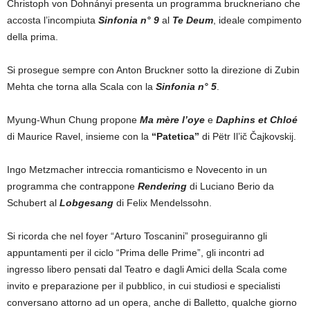
Christoph von Dohnányi presenta un programma bruckneriano che
accosta l’incompiuta
Sinfonia n° 9
al
Te Deum
, ideale compimento
della prima.
Si prosegue sempre con Anton Bruckner sotto la direzione di Zubin
Mehta che torna alla Scala con la
Sinfonia n° 5
.
Myung-Whun Chung propone
Ma mère l’oye
e
Daphins et Chloé
di Maurice Ravel, insieme con la
“Patetica”
di Pëtr Il’ič Čajkovskij.
Ingo Metzmacher intreccia romanticismo e Novecento in un
programma che contrappone
Rendering
di Luciano Berio da
Schubert al
Lobgesang
di Felix Mendelssohn.
Si ricorda che nel foyer “Arturo Toscanini” proseguiranno gli
appuntamenti per il ciclo “Prima delle Prime”, gli incontri ad
ingresso libero pensati dal Teatro e dagli Amici della Scala come
invito e preparazione per il pubblico, in cui studiosi e specialisti
conversano attorno ad un opera, anche di Balletto, qualche giorno