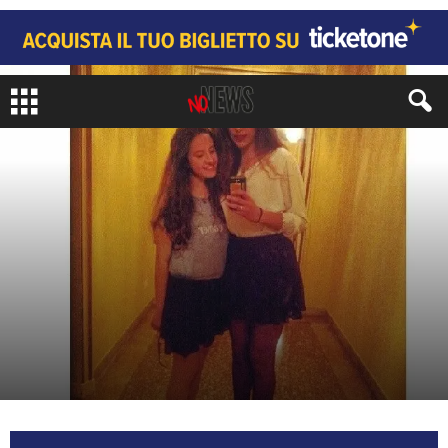
ARTI
TEATRO
di
Redazione No#News
-
22 Giugno 2018
1299