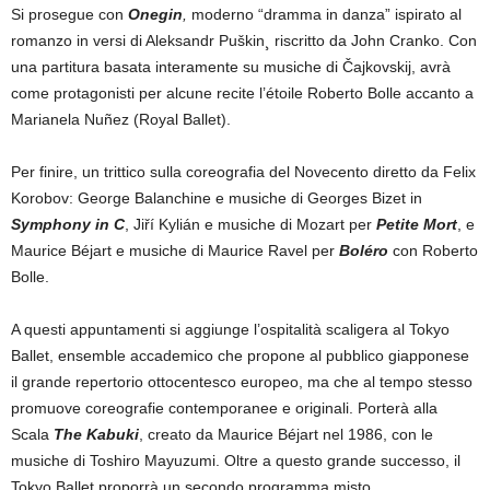
Si prosegue con
Onegin
,
moderno “dramma in danza” ispirato al
romanzo in versi di Aleksandr Puškin¸ riscritto da John Cranko. Con
una partitura basata interamente su musiche di Čajkovskij, avrà
come protagonisti per alcune recite l’étoile Roberto Bolle accanto a
Marianela Nuñez (Royal Ballet).
Per finire, un trittico sulla coreografia del Novecento diretto da Felix
Korobov: George Balanchine e musiche di Georges Bizet in
Symphony in C
, Jiří Kylián e musiche di Mozart per
Petite Mort
, e
Maurice Béjart e musiche di Maurice Ravel per
Boléro
con Roberto
Bolle.
A questi appuntamenti si aggiunge l’ospitalità scaligera al Tokyo
Ballet, ensemble accademico che propone al pubblico giapponese
il grande repertorio ottocentesco europeo, ma che al tempo stesso
promuove coreografie contemporanee e originali. Porterà alla
Scala
The Kabuki
, creato da Maurice Béjart nel 1986, con le
musiche di Toshiro Mayuzumi. Oltre a questo grande successo, il
Tokyo Ballet proporrà un secondo programma misto.