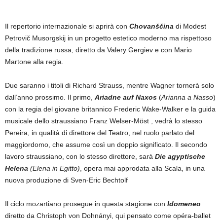
Il repertorio internazionale si aprirà con
Chovanščina
di Modest
Petrovič Musorgskij in un progetto estetico moderno ma rispettoso
della tradizione russa, diretto da Valery Gergiev e con Mario
Martone alla regia.
Due saranno i titoli di Richard Strauss, mentre Wagner tornerà solo
dall’anno prossimo. Il primo,
Ariadne auf Naxos
(
Arianna a Nasso
)
con la regia del giovane britannico Frederic Wake-Walker e la guida
musicale dello straussiano Franz Welser-Möst , vedrà lo stesso
Pereira, in qualità di direttore del Teatro, nel ruolo parlato del
maggiordomo, che assume così un doppio significato. Il secondo
lavoro straussiano, con lo stesso direttore, sarà
Die agyptische
Helena
(Elena in Egitto)
, opera mai approdata alla Scala, in una
nuova produzione di Sven-Eric Bechtolf
Il ciclo mozartiano prosegue in questa stagione con
Idomeneo
diretto da Christoph von Dohnányi, qui pensato come opéra-ballet