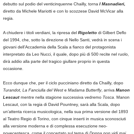
debutto sul podio del venticinquenne Chailly, torna
I Masnadieri,
diretto da Michele Mariotti e con lo scozzese David McVicar alla
regia.
A chiudere i titoli verdiani, la ripresa del
Rigoletto
di Gilbert Deflo
del 1994, che, sotto la direzione di Nello Santi, vedrà in scena i
giovani dell’Accademia della Scala a fianco del protagonista
interpretato da Leo Nucci, il quale, dopo più di 500 recite nel ruolo,
dirà addio alla parte del tragico giullare proprio in questa
occasione.
Ecco dunque che, per il ciclo pucciniano diretto da Chailly, dopo
Turandot,
La Fanciulla del West
e
Madama Butterfly
, arriva
Manon
Lescaut
mentre nella stagione successiva vedremo
Tosca
. Manon
Lescaut, con la regia di David Pountney, sarà alla Scala, dopo
un’attenta ricerca musicologica, nella sua prima versione del 1893
al Teatro Regio di Torino, con cinque inserti in musica sconosciuti
alla versione moderna e di complessa esecuzione neo-
novecentesca, come il concertato sul tema di
Donna non vidi mai