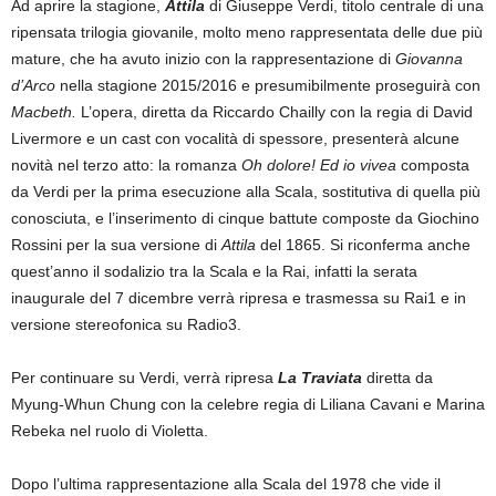
Ad aprire la stagione,
Attila
di Giuseppe Verdi, titolo centrale di una
ripensata trilogia giovanile, molto meno rappresentata delle due più
mature, che ha avuto inizio con la rappresentazione di
Giovanna
d’Arco
nella stagione 2015/2016 e presumibilmente proseguirà con
Macbeth.
L’opera, diretta da Riccardo Chailly con la regia di David
Livermore e un cast con vocalità di spessore, presenterà alcune
novità nel terzo atto: la romanza
Oh dolore! Ed io vivea
composta
da Verdi per la prima esecuzione alla Scala, sostitutiva di quella più
conosciuta, e l’inserimento di cinque battute composte da Giochino
Rossini per la sua versione di
Attila
del 1865. Si riconferma anche
quest’anno il sodalizio tra la Scala e la Rai, infatti la serata
inaugurale del 7 dicembre verrà ripresa e trasmessa su Rai1 e in
versione stereofonica su Radio3.
Per continuare su Verdi, verrà ripresa
La
Traviata
diretta da
Myung-Whun Chung con la celebre regia di Liliana Cavani e Marina
Rebeka nel ruolo di Violetta.
Dopo l’ultima rappresentazione alla Scala del 1978 che vide il