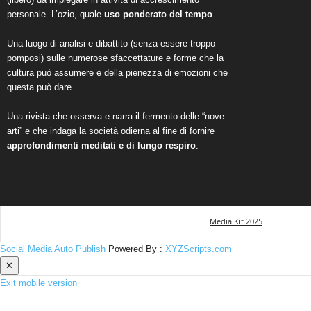
personale. L’ozio, quale
uso ponderato del tempo
.
Una luogo di analisi e dibattito (senza essere troppo
pomposi) sulle numerose sfaccettature e forme che la
cultura può assumere e della pienezza di emozioni che
questa può dare.
Una rivista che osserva e narra il fermento delle “nove
arti” e che indaga la società odierna al fine di fornire
approfondimenti meditati e di lungo respiro
.
Media Kit 2025
Social Media Auto Publish
Powered By :
XYZScripts.com
✕
Exit mobile version