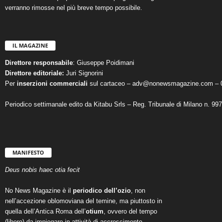
verranno rimosse nel più breve tempo possibile.
IL MAGAZINE
Direttore responsabile
: Giuseppe Poidimani
Direttore editoriale:
Juri Signorini
Per
inserzioni commerciali
sul cartaceo – adv@nonewsmagazine.com – 
Periodico settimanale edito da Kitabu Srls – Reg. Tribunale di Milano n. 99
MANIFESTO
Deus nobis haec otia fecit
No News Magazine è il
periodico dell’ozio
, non
nell’accezione oblomoviana del temine, ma piuttosto in
quella dell’Antica Roma dell’
otium
, ovvero del tempo
(libero) da impiegare in attività di accrescimento