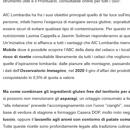
strumento utile è il Prontuario, consultabile online per tutti i Soci”.
AIC Lombardia ha fra i suoi obiettivi principali quello di far luce sul
persone, infatti hanno l’esigenza di mangiare senza glutine; soprattutt
essere sicuri di evitare qualsiasi tipo di contaminazione. Per questo 
nutrizioniste Lavinia Cappella e Jasmin Soliman risponderanno ai ques
Un’iniziativa che si affianca a tutti i vantaggi che AIC Lombardia riserva a
Mobile
dove è possibile scoprire l’ABC della dieta del celiaco e i loc
ricco di ricette
consultabile liberamente da tutti i celiaci che vogli
quelle d’ispirazione lombarda: dalle pianure alle montagne, passando 
i dati dell’
Osservatorio Immagino
, nel
2020
il giro d’affari dei prodo
conquistando lo 0,5% di quota a valore.
Ma come combinare gli ingredienti gluten free del territorio per
si possono non menzionare gli
asparagi
, un ortaggio consumato a liv
“alla milanese” prevede l’accompagnamento con l’uovo “ciarighì”, ossia
base di verdure di stagione e formaggio Casera DOP, molto noto negli a
luccio
, oppure il
lavarello agli aromi con contorno di patate com
Tutte queste ricette sono profondamente legate alla tradizione culinari