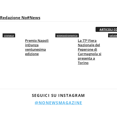
Redazione No#News
ARTICOLI C
cronaca
enogastronomia
salut
Premio Napoli
La 77ª Fiera
inDanza
Nazionale del
ventunesima
Peperone di
edizione
Carmagnola si
presenta a
Torino
SEGUICI SU INSTAGRAM
@NONEWSMAGAZINE