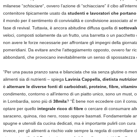
milanese “
schisciare
“, ovvero l’azione di “schiacciare” il cibo all’inte
contenitore tipicamente usato da
studenti e lavoratori che portano
il mondo per il sentimento di convivialità e condivisione associato al
fase di revival. Tuttavia, è ancora abitudine diffusa quella di
sottoval
veloci, composti solamente da un frutto, una barretta o un pacchetto d
non avere le forze necessarie per affrontare gli impegni della giorna
pomeridiani. Da evitare anche l’atteggiamento opposto, ovvero far rica
abbondanti, che provocano inevitabilmente un senso di spossatezza e 
“Per una pausa pranzo sana e bilanciata che sia senza glutine o me
alimenti sia di nutrienti – spiega
Lavinia Cappella, dietista nutrizion
è
alternare le diverse fonti di carboidrati, proteine, fibre, vitamin
condimento, contorno o all’interno di un piatto unico, sono un must, 
in Lombardia, sono più di
38mila
? “È bene non eccedere con il consum
optare per quello
integrale ricco di fibre
o cercare di consumare al
saraceno, quinoa, riso nero, rosso oppure basmati. Fondamentale an
spugne e utensili da cucina dedicati, ma è importante pulirli con cura
invece, per gli alimenti a rischio vale sempre la regola di controllare c