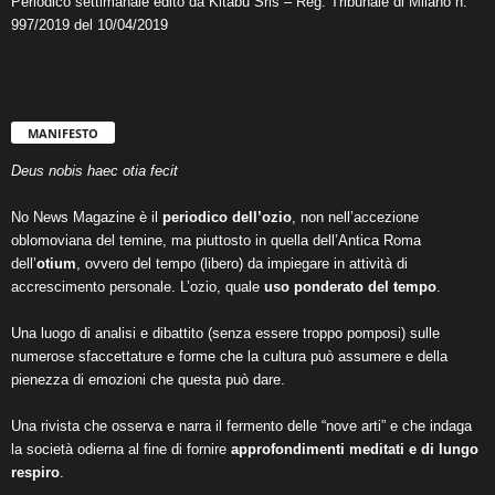
Periodico settimanale edito da Kitabu Srls – Reg. Tribunale di Milano n.
997/2019 del 10/04/2019
MANIFESTO
Deus nobis haec otia fecit
No News Magazine è il
periodico dell’ozio
, non nell’accezione
oblomoviana del temine, ma piuttosto in quella dell’Antica Roma
dell’
otium
, ovvero del tempo (libero) da impiegare in attività di
accrescimento personale. L’ozio, quale
uso ponderato del tempo
.
Una luogo di analisi e dibattito (senza essere troppo pomposi) sulle
numerose sfaccettature e forme che la cultura può assumere e della
pienezza di emozioni che questa può dare.
Una rivista che osserva e narra il fermento delle “nove arti” e che indaga
la società odierna al fine di fornire
approfondimenti meditati e di lungo
respiro
.