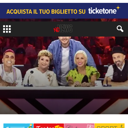
CRONACA
di
Redazione No#News
-
13 Ottobre 2019
279