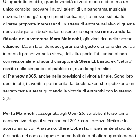
Un quartetto inedito, grande varietà di voci, storie e idee, ma un
unico compito: scovare i nuovi talenti di un panorama musicale
nazionale che, già dopo i primi bootcamp, ha messo sul piatto
diverse proposte interessanti. In attesa di entrare nel vivo di questa
nuova stagione, i bookmaker si sono già espressi
rinnovando la
fiducia nella veterana Mara Maionchi
, già vincitrice nella scorsa
edizione. Da un lato, dunque, garanzia di gusto e criterio dimostrati
in anni di presenza nello show, dall’altra parte l’attitudine al non
convenzionale e al sound disruptive di
Sfera Ebbasta
, ex “cattivo”
risalito nelle simpatie del pubblico e, stando agli analisti
di
Planetwin365
, anche nelle previsioni di vittoria finale. Sono loro
due, infatti, i favoriti a pari merito dai bookmaker, che ipotizzano un
serrato testa a testa quotando la vittoria di entrambi con lo stesso
3,25.
Per la
Maionchi
, assegnata agli
Over 25
, sarebbe il terzo anno
consecutivo, dopo il successo nel 2017 con Lorenzo Nicitra e lo
scorso anno con Anastasio.
Sfera Ebbasta
, inizialmente sfavorito,
è riuscito nel corso di queste prime battute a ribaltare quantomeno i